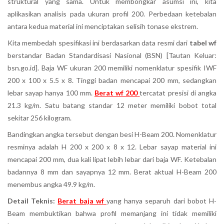
struktural yang sama. Untuk membongkar asumsi ini, kita
aplikasikan analisis pada ukuran profil 200. Perbedaan ketebalan
antara kedua material ini menciptakan selisih tonase ekstrem.
Kita membedah spesifikasi ini berdasarkan data resmi dari
tabel wf
berstandar Badan Standardisasi Nasional (BSN) [Tautan Keluar:
bsn.go.id]. Baja WF ukuran 200 memiliki nomenklatur spesifik IWF
200 x 100 x 5.5 x 8. Tinggi badan mencapai 200 mm, sedangkan
lebar sayap hanya 100 mm.
Berat wf 200
tercatat presisi di angka
21.3 kg/m. Satu batang standar 12 meter memiliki bobot total
sekitar 256 kilogram.
Bandingkan angka tersebut dengan besi H-Beam 200. Nomenklatur
resminya adalah H 200 x 200 x 8 x 12. Lebar sayap material ini
mencapai 200 mm, dua kali lipat lebih lebar dari baja WF. Ketebalan
badannya 8 mm dan sayapnya 12 mm. Berat aktual H-Beam 200
menembus angka 49.9 kg/m.
Detail Teknis:
Berat baja wf
yang hanya separuh dari bobot H-
Beam membuktikan bahwa profil memanjang ini tidak memiliki