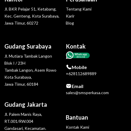
Jl. BKR Pelajar 51, Ketabang,
Tentang Kami
Kec. Genteng, Kota Surabaya,
Karir
Jawa Timur, 60272
Blog
Gudang Surabaya
Kontak
Whatsapp
Jl. Mutiara Tambak Langon
click to chat
Blok I / 23H
Mobile
Tambak Langon, Asem Rowo
+628112689889
Kota Surabaya,
Jawa Timur, 60184
Email
sales@smsperkasa.com
Gudang Jakarta
Jl. Palem Manis Raya,
Bantuan
RT.001/RW.004
Kontak Kami
Gandasari, Kecamatan.