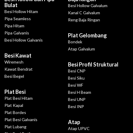
Bulat
Besi Hollow Galvalum
Besi Hollow Hitam
Kanal C Galvalum
Pipa Seamless
Reng Baja Ringan
Pipa Hitam
Pipa Galvanis
Plat Gelombang
Besi Hollow Galvanis
Bondek
Atap Galvalum
Besi Kawat
Wiremesh
Besi Profil Struktural
Kawat Bendrat
Besi CNP
Besi Begel
Besi Siku
Besi WF
Plat Besi
Besi H Beam
Plat Besi Hitam
Besi UNP
Plat Kapal
Besi INP
Plat Bordes
Plat Besi Galvanis
Atap
Plat Lubang
Atap UPVC