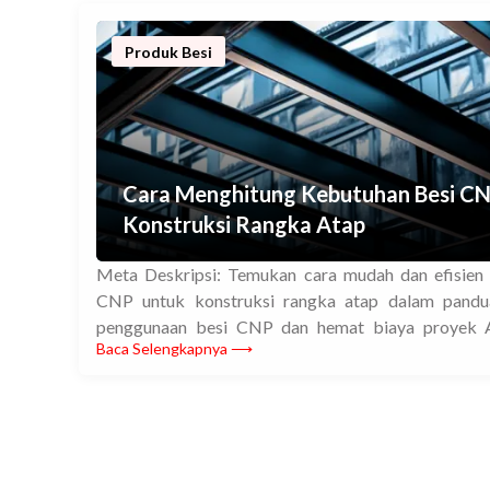
Produk Besi
Cara Menghitung Kebutuhan Besi CN
Konstruksi Rangka Atap
Meta Deskripsi: Temukan cara mudah dan efisien
CNP untuk konstruksi rangka atap dalam pandua
penggunaan besi CNP dan hemat biaya proyek A
Baca Selengkapnya ⟶
konstruksi rangka atap, salah satu aspek penting ya
menghitung kebutuhan besi CNP. Besi CNP adal
berbentuk huruf C, […]