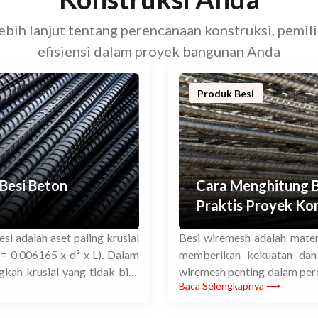
bih lanjut tentang perencanaan konstruksi, pemili
efisiensi dalam proyek bangunan Anda
Produk Besi
Besi Beton
Cara Menghitung B
Praktis Proyek Ko
si adalah aset paling krusial
Besi wiremesh adalah mater
= 0.006165 x d² x L). Dalam
memberikan kekuatan dan s
gkah krusial yang tidak bisa
wiremesh penting dalam per
Baca Selengkapnya ⟶
 besi, berat jenis besi, dan
dan kebutuhan material. Dal
eberhasilan […]
berat besi wiremesh dengan