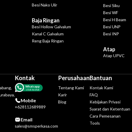
Besi Nako Ulir
Besi Siku
Besi WF
Baja Ringan
Besi H Beam
Besi Hollow Galvalum
Besi UNP
Kanal C Galvalum
Besi INP
Reng Baja Ringan
Atap
Atap UPVC
Kontak
Perusahaan
Bantuan
Whatsapp
tabang,
Tentang Kami
Kontak Kami
click to chat
urabaya,
Karir
FAQ
Mobile
Blog
Kebijakan Privasi
+628112689889
Syarat dan Ketentuan
Cara Pemesanan
Email
Tools
sales@smsperkasa.com