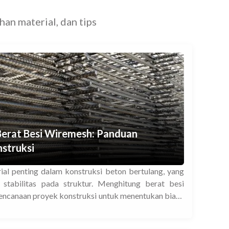
han material, dan tips
erat Besi Wiremesh: Panduan
nstruksi
ial penting dalam konstruksi beton bertulang, yang
tabilitas pada struktur. Menghitung berat besi
encanaan proyek konstruksi untuk menentukan biaya
am artikel ini, kita akan membahas cara menghitung
 mudah, serta memberikan informasi tentang ukuran