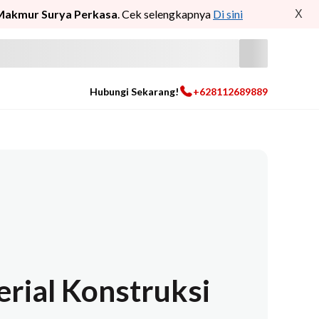
Makmur Surya Perkasa
. Cek selengkapnya
Di sini
X
Hubungi Sekarang!
+628112689889
erial Konstruksi