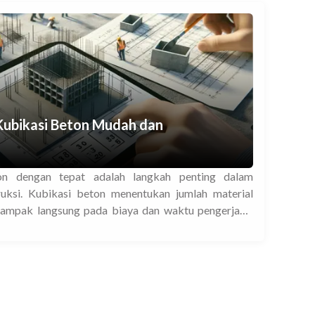
remesh per […]
ubikasi Beton Mudah dan
on dengan tepat adalah langkah penting dalam
uksi. Kubikasi beton menentukan jumlah material
dampak langsung pada biaya dan waktu pengerjaan.
an cara menghitung kubikasi beton dengan mudah dan
merencanakan proyek konstruksi dengan lebih efisien.
i kubikasi beton memastikan […]