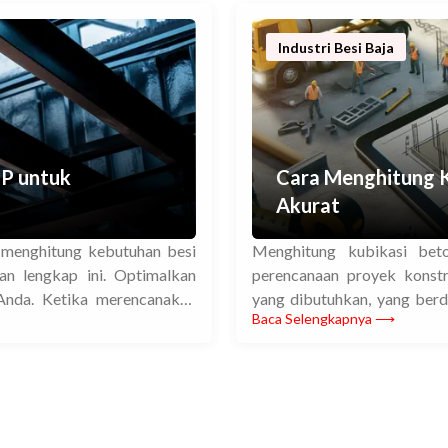
wiremesh M10 dan ukuran wi
Industri Besi Baja
P untuk
Cara Menghitung K
Akurat
 menghitung kebutuhan besi
Menghitung kubikasi bet
n lengkap ini. Optimalkan
perencanaan proyek konstr
nda. Ketika merencanakan
yang dibutuhkan, yang ber
Baca Selengkapnya ⟶
ng harus diperhatikan adalah
Artikel ini akan menjelask
ah jenis besi profil yang
akurat, sehingga Anda bisa 
Perhitungan yang akurat dar