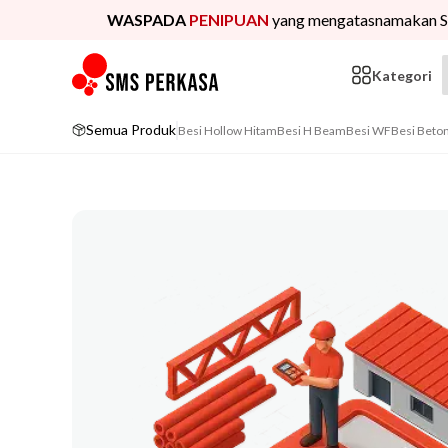
WASPADA
PENIPUAN
yang mengatasnamakan S
Kategori
Semua Produk
Besi Hollow Hitam
Besi H Beam
Besi WF
Besi Beto