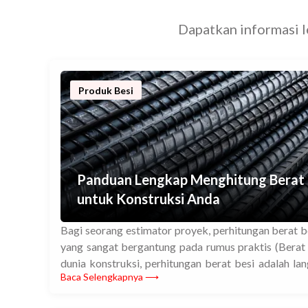
Dapatkan informasi le
Produk Besi
Panduan Lengkap Menghitung Berat 
untuk Konstruksi Anda
Bagi seorang estimator proyek, perhitungan berat be
yang sangat bergantung pada rumus praktis (Berat 
dunia konstruksi, perhitungan berat besi adalah lan
Baca Selengkapnya ⟶
diabaikan. Pemahaman mendalam tentang tabel berat
berat besi beton sangat penting dalam memastikan k