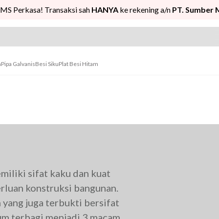
MS Perkasa! Transaksi sah
HANYA
ke rekening a/n
PT. Sumber 
n
Pipa Galvanis
Besi Siku
Plat Besi Hitam
miliki sifat kaku dan kuat
rluan konstruksi bangunan.
 yang juga terbukti bersifat
mum terbagi menjadi 3 macam