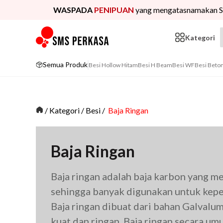
WASPADA
PENIPUAN
yang mengatasnamakan S
Kategori
Semua Produk
Besi Hollow Hitam
Besi H Beam
Besi WF
Besi Beto
/
Kategori
/
Besi
/
Baja Ringan
Baja Ringan
Baja ringan adalah baja karbon yang me
sehingga banyak digunakan untuk kepe
Baja ringan dibuat dari bahan Galvalum
kuat dan ringan. Baja ringan secara u