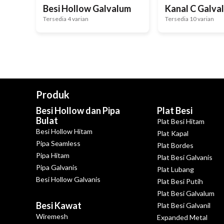
Besi Hollow Galvalum
Kanal C Galva
Tersedia 4 varian
Tersedia 10 varian
Produk
Besi Hollow dan Pipa
Plat Besi
Bulat
Plat Besi Hitam
Besi Hollow Hitam
Plat Kapal
Pipa Seamless
Plat Bordes
Pipa Hitam
Plat Besi Galvanis
Pipa Galvanis
Plat Lubang
Besi Hollow Galvanis
Plat Besi Putih
Plat Besi Galvalum
Besi Kawat
Plat Besi Galvanil
Wiremesh
Expanded Metal