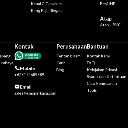
Kanal C Galvalum
Besi INP
Reng Baja Ringan
Atap
Atap UPVC
Kontak
Perusahaan
Bantuan
Whatsapp
tabang,
Tentang Kami
Kontak Kami
click to chat
urabaya,
Karir
FAQ
Mobile
Blog
Kebijakan Privasi
+628112689889
Syarat dan Ketentuan
Cara Pemesanan
Email
Tools
sales@smsperkasa.com