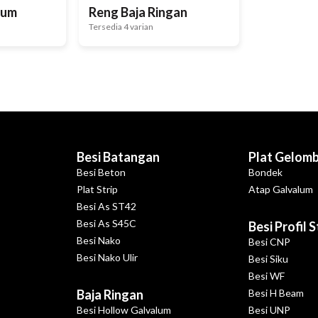
lum
Reng Baja Ringan
Tersedia 4 varian
Besi Batangan
Plat Gelom
Besi Beton
Bondek
Plat Strip
Atap Galvalum
Besi As ST42
Besi As S45C
Besi Profil 
Besi Nako
Besi CNP
Besi Nako Ulir
Besi Siku
Besi WF
Baja Ringan
Besi H Beam
Besi Hollow Galvalum
Besi UNP