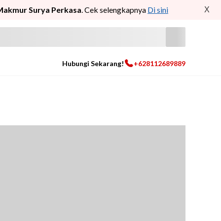
Makmur Surya Perkasa
. Cek selengkapnya
Di sini
X
Hubungi Sekarang!
+628112689889