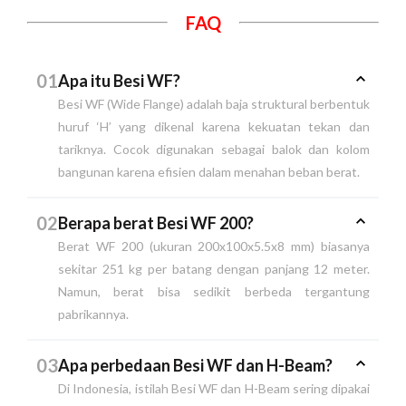
FAQ
01
Apa itu Besi WF?
Besi WF (Wide Flange) adalah baja struktural berbentuk
huruf ‘H’ yang dikenal karena kekuatan tekan dan
tariknya. Cocok digunakan sebagai balok dan kolom
bangunan karena efisien dalam menahan beban berat.
02
Berapa berat Besi WF 200?
Berat WF 200 (ukuran 200x100x5.5x8 mm) biasanya
sekitar 251 kg per batang dengan panjang 12 meter.
Namun, berat bisa sedikit berbeda tergantung
pabrikannya.
03
Apa perbedaan Besi WF dan H-Beam?
Di Indonesia, istilah Besi WF dan H-Beam sering dipakai