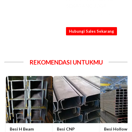
SEKARANG JUGA
Dapatkan penawaran Besi WF
terbaik dari kami
Hubungi Sales Sekarang
REKOMENDASI UNTUKMU
Besi H Beam
Besi CNP
Besi Hollow H