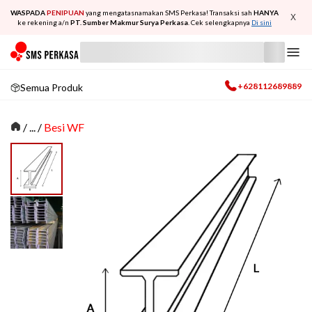
WASPADA
PENIPUAN
yang mengatasnamakan SMS Perkasa! Transaksi sah
HANYA
X
ke rekening a/n
PT. Sumber Makmur Surya Perkasa
. Cek selengkapnya
Di sini
+628112689889
Semua Produk
/
... /
Besi WF