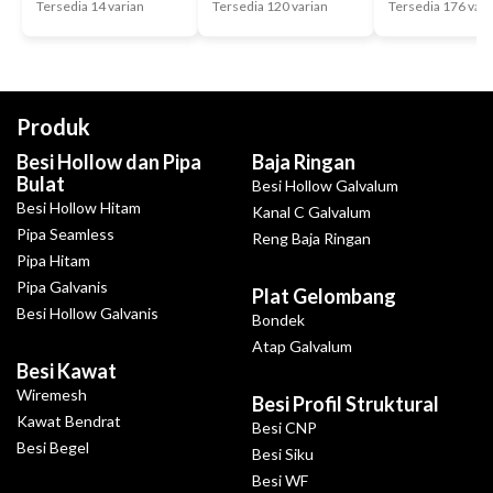
Tersedia 14 varian
Tersedia 120 varian
Tersedia 176 vari
Produk
Besi Hollow dan Pipa
Baja Ringan
Bulat
Besi Hollow Galvalum
Besi Hollow Hitam
Kanal C Galvalum
Pipa Seamless
Reng Baja Ringan
Pipa Hitam
Pipa Galvanis
Plat Gelombang
Besi Hollow Galvanis
Bondek
Atap Galvalum
Besi Kawat
Wiremesh
Besi Profil Struktural
Kawat Bendrat
Besi CNP
Besi Begel
Besi Siku
Besi WF