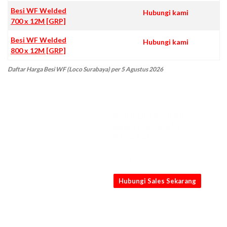
Besi WF Welded
Hubungi kami
700 x 12M [GRP]
Besi WF Welded
Hubungi kami
800 x 12M [GRP]
Daftar Harga Besi WF (Loco Surabaya) per 5 Agustus 2026
KONSULTASIKAN
KEBUTUHANMU
SEKARANG
Dapatkan penawaran Besi WF
terbaik dari kami
Hubungi Sales Sekarang