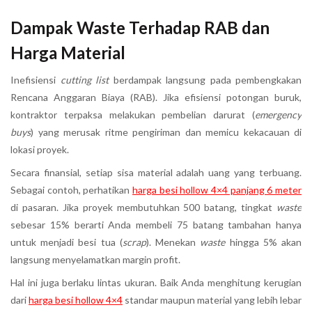
Dampak Waste Terhadap RAB dan
Harga Material
Inefisiensi
cutting list
berdampak langsung pada pembengkakan
Rencana Anggaran Biaya (RAB). Jika efisiensi potongan buruk,
kontraktor terpaksa melakukan pembelian darurat (
emergency
buys
) yang merusak ritme pengiriman dan memicu kekacauan di
lokasi proyek.
Secara finansial, setiap sisa material adalah uang yang terbuang.
Sebagai contoh, perhatikan
harga besi hollow 4×4 panjang 6 meter
di pasaran. Jika proyek membutuhkan 500 batang, tingkat
waste
sebesar 15% berarti Anda membeli 75 batang tambahan hanya
untuk menjadi besi tua (
scrap
). Menekan
waste
hingga 5% akan
langsung menyelamatkan margin profit.
Hal ini juga berlaku lintas ukuran. Baik Anda menghitung kerugian
dari
harga besi hollow 4×4
standar maupun material yang lebih lebar