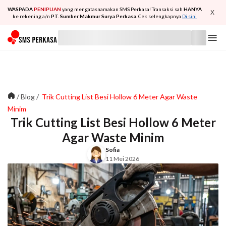
WASPADA
PENIPUAN
yang mengatasnamakan SMS Perkasa! Transaksi sah
HANYA
X
ke rekening a/n
PT. Sumber Makmur Surya Perkasa
. Cek selengkapnya
Di sini
/
Blog
/
Trik Cutting List Besi Hollow 6 Meter Agar Waste
Minim
Trik Cutting List Besi Hollow 6 Meter
Agar Waste Minim
Sofia
11 Mei 2026