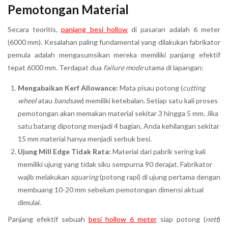
Pemotongan Material
Secara teoritis,
panjang besi hollow
di pasaran adalah 6 meter
(6000 mm). Kesalahan paling fundamental yang dilakukan fabrikator
pemula adalah mengasumsikan mereka memiliki panjang efektif
tepat 6000 mm. Terdapat dua
failure mode
utama di lapangan:
Mengabaikan Kerf Allowance:
Mata pisau potong (
cutting
wheel
atau
bandsaw
) memiliki ketebalan. Setiap satu kali proses
pemotongan akan memakan material sekitar 3 hingga 5 mm. Jika
satu batang dipotong menjadi 4 bagian, Anda kehilangan sekitar
15 mm material hanya menjadi serbuk besi.
Ujung Mill Edge Tidak Rata:
Material dari pabrik sering kali
memiliki ujung yang tidak siku sempurna 90 derajat. Fabrikator
wajib melakukan
squaring
(potong rapi) di ujung pertama dengan
membuang 10-20 mm sebelum pemotongan dimensi aktual
dimulai.
Panjang efektif sebuah
besi hollow 6 meter
siap potong (
nett
)