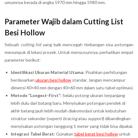
umumnya berada di angka 5970 mm hingga 5980 mm.
Parameter Wajib dalam Cutting List
Besi Hollow
Sebuah
cutting list
yang baik mencegah timbangan sisa potongan
menumpuk di lokasi proyek. Untuk menyusunnya, perhatikan empat
parameter berikut:
Identifikasi Ukuran Material Utama:
Pisahkan perhitungan
berdasarkan
ukuran besi hollow
standar. Jangan mencampur
dimensi 40×40 mm dengan 40×60 mm dalam satu tabel optimasi.
Metode “Longest-First”:
Selalu potong ukuran terpanjang
lebih dulu dari batang baru. Menyisakan potongan pendek di
akhir batang jauh lebih mudah diakomodasi untuk kebutuhan
struktur sekunder (seperti
bracing
atau
support
) dibandingkan
menyisakan potongan tanggung 1 meter yang tidak bisa dipakai.
Integrasi Tabel Berat:
Gunakan
tabel berat besi hollow
untuk