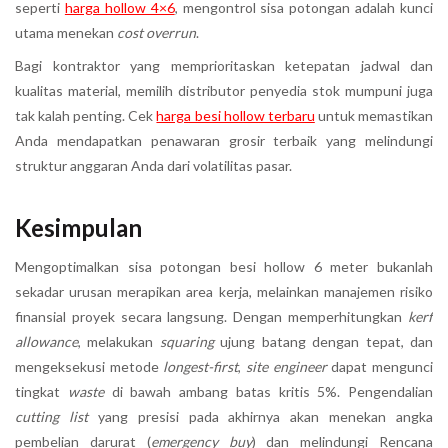
seperti
harga hollow 4×6
, mengontrol sisa potongan adalah kunci
utama menekan
cost overrun
.
Bagi kontraktor yang memprioritaskan ketepatan jadwal dan
kualitas material, memilih distributor penyedia stok mumpuni juga
tak kalah penting. Cek
harga besi hollow terbaru
untuk memastikan
Anda mendapatkan penawaran grosir terbaik yang melindungi
struktur anggaran Anda dari volatilitas pasar.
Kesimpulan
Mengoptimalkan sisa potongan besi hollow 6 meter bukanlah
sekadar urusan merapikan area kerja, melainkan manajemen risiko
finansial proyek secara langsung. Dengan memperhitungkan
kerf
allowance
, melakukan
squaring
ujung batang dengan tepat, dan
mengeksekusi metode
longest-first
,
site engineer
dapat mengunci
tingkat
waste
di bawah ambang batas kritis 5%. Pengendalian
cutting list
yang presisi pada akhirnya akan menekan angka
pembelian darurat (
emergency buy
) dan melindungi Rencana