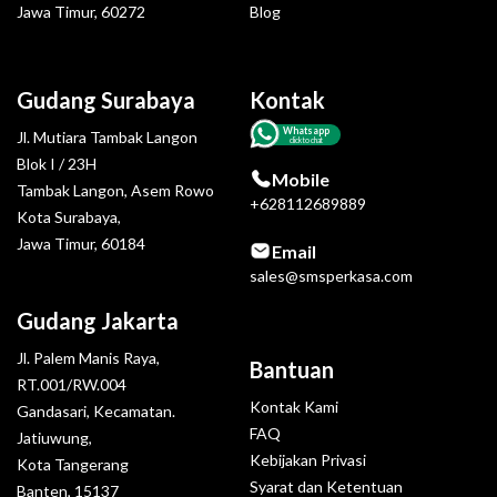
Jawa Timur, 60272
Blog
Gudang Surabaya
Kontak
Whatsapp
Jl. Mutiara Tambak Langon
click to chat
Blok I / 23H
Mobile
Tambak Langon, Asem Rowo
+628112689889
Kota Surabaya,
Jawa Timur, 60184
Email
sales@smsperkasa.com
Gudang Jakarta
Jl. Palem Manis Raya,
Bantuan
RT.001/RW.004
Kontak Kami
Gandasari, Kecamatan.
FAQ
Jatiuwung,
Kebijakan Privasi
Kota Tangerang
Syarat dan Ketentuan
Banten, 15137