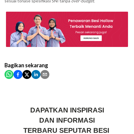
sesuai tonase spesifikasi SNI tanpa
over-budget
.
Bagikan
sekarang