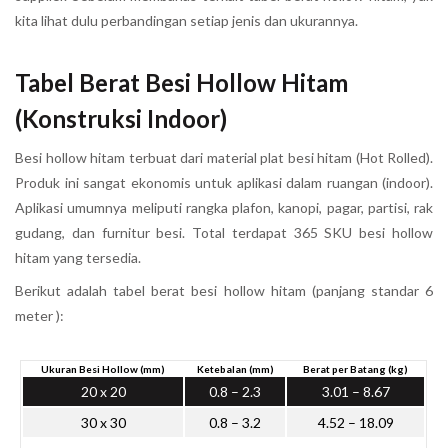
kita lihat dulu perbandingan setiap jenis dan ukurannya.
Tabel Berat Besi Hollow Hitam
(Konstruksi Indoor)
Besi hollow hitam terbuat dari material plat besi hitam (Hot Rolled).
Produk ini sangat ekonomis untuk aplikasi dalam ruangan (indoor).
Aplikasi umumnya meliputi rangka plafon, kanopi, pagar, partisi, rak
gudang, dan furnitur besi. Total terdapat 365 SKU besi hollow
hitam yang tersedia.
Berikut adalah tabel berat besi hollow hitam (panjang standar 6
meter ):
Ukuran Besi Hollow (mm)
Ketebalan (mm)
Berat per Batang (kg)
20 x 20
0.8 – 2.3
3.01 – 8.67
30 x 30
0.8 – 3.2
4.52 – 18.09