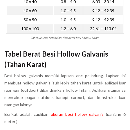
40 x 40
0.8 – 4.0
6.03 – 30.14
40 x 60
1.0 – 4.5
9.42 – 42.39
50 x 50
1.0 – 4.5
9.42 – 42.39
100 x 100
1.2 – 6.0
22.61 – 113.04
Tabel ukuran, ketebalan, dan berat besi hollow hitam
Tabel Berat Besi Hollow Galvanis
(Tahan Karat)
Besi hollow galvanis memiliki lapisan zinc pelindung. Lapisan ini
membuat hollow galvanis jauh lebih tahan karat untuk aplikasi luar
ruangan (outdoor) dibandingkan hollow hitam. Aplikasi utamanya
mencakup pagar outdoor, kanopi carport, dan konstruksi luar
ruangan lainnya.
Berikut adalah cuplikan
ukuran besi hollow galvanis
(panjang 6
meter ):