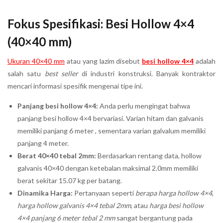
Fokus Spesifikasi: Besi Hollow 4×4
(40×40 mm)
Ukuran 40×40 mm
atau yang lazim disebut
besi hollow 4×4
adalah
salah satu
best seller
di industri konstruksi. Banyak kontraktor
mencari informasi spesifik mengenai tipe ini.
Panjang besi hollow 4×4:
Anda perlu mengingat bahwa
panjang besi hollow 4×4 bervariasi. Varian hitam dan galvanis
memiliki panjang 6 meter , sementara varian galvalum memiliki
panjang 4 meter.
Berat 40×40 tebal 2mm:
Berdasarkan rentang data, hollow
galvanis 40×40 dengan ketebalan maksimal 2.0mm memiliki
berat sekitar 15.07 kg per batang.
Dinamika Harga:
Pertanyaan seperti
berapa harga hollow 4×4
,
harga hollow galvanis 4×4 tebal 2mm
, atau
harga besi hollow
4×4 panjang 6 meter tebal 2 mm
sangat bergantung pada