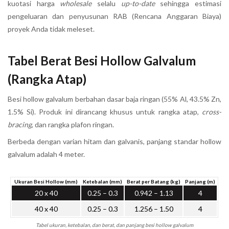
kuotasi harga
wholesale
selalu
up-to-date
sehingga estimasi
pengeluaran dan penyusunan RAB (Rencana Anggaran Biaya)
proyek Anda tidak meleset.
Tabel Berat Besi Hollow Galvalum
(Rangka Atap)
Besi hollow galvalum berbahan dasar baja ringan (55% Al, 43.5% Zn,
1.5% Si). Produk ini dirancang khusus untuk rangka atap,
cross-
bracing
, dan rangka plafon ringan.
Berbeda dengan varian hitam dan galvanis, panjang standar hollow
galvalum adalah 4 meter.
Ukuran Besi Hollow (mm)
Ketebalan (mm)
Berat per Batang (kg)
Panjang (m)
20 x 40
0.25 – 0.3
0.942 – 1.13
4
40 x 40
0.25 – 0.3
1.256 – 1.50
4
Tabel ukuran, ketebalan, dan berat, dan panjang besi hollow galvalum