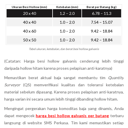
Ukuran Besi Hollow (mm)
Ketebalan (mm)
Berat per Batang (kg)
20 x 40
1.2 – 2.0
6.78 – 11.3
40 x 40
1.0 – 2.0
7.54 – 15.07
40 x 60
1.0 – 2.0
9.42 – 18.84
50 x 50
1.0 – 2.0
9.42 – 18.84
Tabel ukuran, ketebalan, dan berat besi hollow galvanis
(Catatan: Harga besi hollow galvanis cenderung lebih tinggi
daripada hollow hitam karena proses pelapisan anti-karatnya)
Memastikan berat aktual baja sangat membantu tim
Quantity
Surveyor
(QS) memverifikasi kualitas dan toleransi ketebalan
material sebelum dipasang. Karena proses pelapisan anti-karatnya,
harga varian ini secara umum lebih tinggi dibanding hollow hitam.
Mengingat pergerakan harga komoditas baja yang dinamis, Anda
dapat mengecek
harga besi hollow galvanis per batang
terbaru
langsung di website SMS Perkasa. Tim kami memastikan setiap