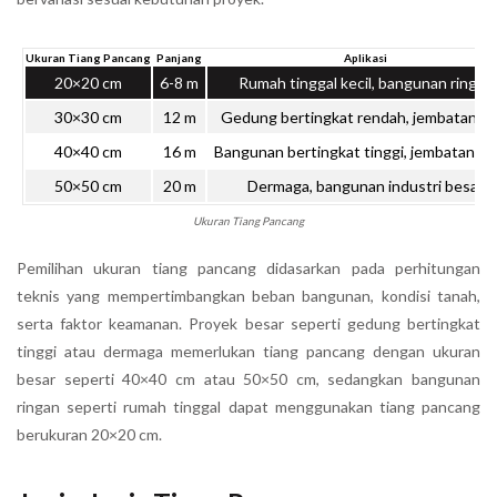
Ukuran Tiang Pancang
Panjang
Aplikasi
20×20 cm
6-8 m
Rumah tinggal kecil, bangunan ringan
30×30 cm
12 m
Gedung bertingkat rendah, jembatan kec
40×40 cm
16 m
Bangunan bertingkat tinggi, jembatan be
50×50 cm
20 m
Dermaga, bangunan industri besar
Ukuran Tiang Pancang
Pemilihan ukuran tiang pancang didasarkan pada perhitungan
teknis yang mempertimbangkan beban bangunan, kondisi tanah,
serta faktor keamanan. Proyek besar seperti gedung bertingkat
tinggi atau dermaga memerlukan tiang pancang dengan ukuran
besar seperti 40×40 cm atau 50×50 cm, sedangkan bangunan
ringan seperti rumah tinggal dapat menggunakan tiang pancang
berukuran 20×20 cm.