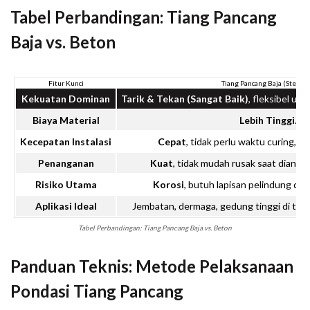
Tabel Perbandingan: Tiang Pancang
Baja vs. Beton
Fitur Kunci
Tiang Pancang Baja (Steel Pi
Kekuatan Dominan
Tarik & Tekan (Sangat Baik)
, fleksibel u
Biaya Material
Lebih Tinggi
.
Kecepatan Instalasi
Cepat
, tidak perlu waktu curing,
Penanganan
Kuat
, tidak mudah rusak saat diang
Risiko Utama
Korosi
, butuh lapisan pelindung di 
Aplikasi Ideal
Jembatan, dermaga, gedung tinggi di tana
Tabel Perbandingan: Tiang Pancang Baja vs. Beton
Panduan Teknis: Metode Pelaksanaan
Pondasi Tiang Pancang