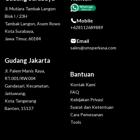
Whatsapp
Jl. Mutiara Tambak Langon
click to chat
Blok I / 23H
Mobile
Tambak Langon, Asem Rowo
+628112689889
Kota Surabaya,
Jawa Timur, 60184
Email
sales@smsperkasa.com
Gudang Jakarta
Jl. Palem Manis Raya,
Bantuan
RT.001/RW.004
Kontak Kami
Gandasari, Kecamatan.
FAQ
Jatiuwung,
Kebijakan Privasi
Kota Tangerang
Syarat dan Ketentuan
Banten, 15137
Cara Pemesanan
Tools