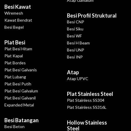
Atap Galvalum
Besi Kawat
Wiremesh
Besi Profil Struktural
Kawat Bendrat
Besi CNP
Besi Begel
Besi Siku
Besi WF
Plat Besi
Besi H Beam
Plat Besi Hitam
Besi UNP
Plat Kapal
Besi INP
Plat Bordes
Plat Besi Galvanis
Atap
Plat Lubang
Atap UPVC
Plat Besi Putih
Plat Besi Galvalum
Plat Stainless Steel
Plat Besi Galvanil
Plat Stainless SS304
Expanded Metal
Plat Stainless SS316L
Besi Batangan
Hollow Stainless
Besi Beton
Steel