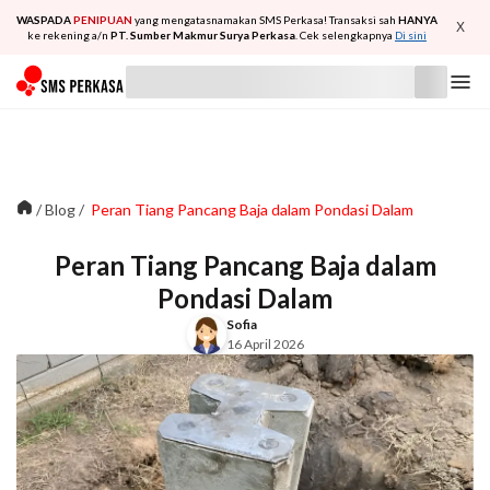
WASPADA
PENIPUAN
yang mengatasnamakan SMS Perkasa! Transaksi sah
HANYA
X
ke rekening a/n
PT. Sumber Makmur Surya Perkasa
. Cek selengkapnya
Di sini
/
Blog
/
Peran Tiang Pancang Baja dalam Pondasi Dalam
Peran Tiang Pancang Baja dalam
Pondasi Dalam
Sofia
16 April 2026