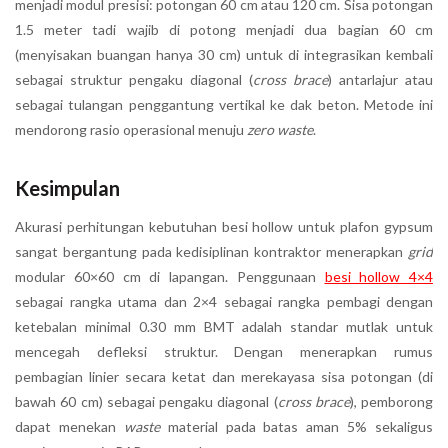
menjadi modul presisi: potongan 60 cm atau 120 cm. Sisa potongan
1.5 meter tadi wajib di potong menjadi dua bagian 60 cm
(menyisakan buangan hanya 30 cm) untuk di integrasikan kembali
sebagai struktur pengaku diagonal (
cross brace
) antarlajur atau
sebagai tulangan penggantung vertikal ke dak beton. Metode ini
mendorong rasio operasional menuju
zero waste
.
Kesimpulan
Akurasi perhitungan kebutuhan besi hollow untuk plafon gypsum
sangat bergantung pada kedisiplinan kontraktor menerapkan
grid
modular 60×60 cm di lapangan. Penggunaan
besi hollow 4×4
sebagai rangka utama dan 2×4 sebagai rangka pembagi dengan
ketebalan minimal 0.30 mm BMT adalah standar mutlak untuk
mencegah defleksi struktur. Dengan menerapkan rumus
pembagian linier secara ketat dan merekayasa sisa potongan (di
bawah 60 cm) sebagai pengaku diagonal (
cross brace
), pemborong
dapat menekan
waste
material pada batas aman 5% sekaligus