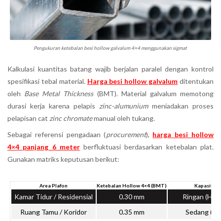
Pengukuran ketebalan besi hollow galvalum 4×4 menggunakan sigmat
Kalkulasi kuantitas batang wajib berjalan paralel dengan kontrol
spesifikasi tebal material.
Harga besi hollow galvalum
ditentukan
oleh
Base Metal Thickness
(BMT). Material galvalum memotong
durasi kerja karena pelapis
zinc-alumunium
meniadakan proses
pelapisan cat
zinc chromate
manual oleh tukang.
Sebagai referensi pengadaan (
procurement
),
harga besi hollow
4×4 panjang 6 meter
berfluktuasi berdasarkan ketebalan plat.
Gunakan matriks keputusan berikut:
Area Plafon
Ketebalan Hollow 4×4 (BMT)
Kapasitas 
Kamar Tidur / Residensial
0.30 mm
Ringan (Han
Ruang Tamu / Koridor
0.35 mm
Sedang (La