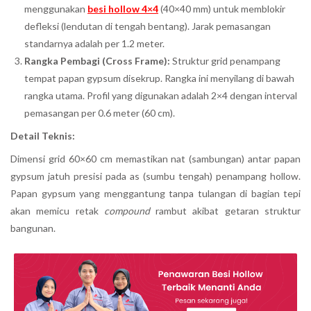
menggunakan
besi hollow 4×4
(40×40 mm) untuk memblokir
defleksi (lendutan di tengah bentang). Jarak pemasangan
standarnya adalah per 1.2 meter.
Rangka Pembagi (Cross Frame):
Struktur grid penampang
tempat papan gypsum disekrup. Rangka ini menyilang di bawah
rangka utama. Profil yang digunakan adalah 2×4 dengan interval
pemasangan per 0.6 meter (60 cm).
Detail Teknis:
Dimensi grid 60×60 cm memastikan nat (sambungan) antar papan
gypsum jatuh presisi pada as (sumbu tengah) penampang hollow.
Papan gypsum yang menggantung tanpa tulangan di bagian tepi
akan memicu retak
compound
rambut akibat getaran struktur
bangunan.