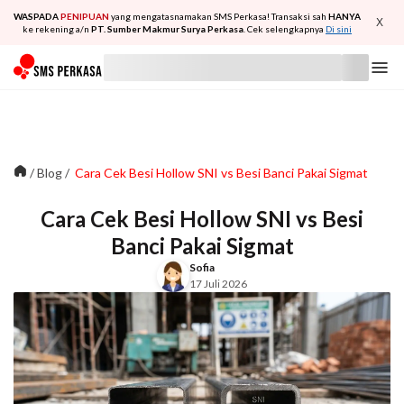
WASPADA
PENIPUAN
yang mengatasnamakan SMS Perkasa! Transaksi sah
HANYA
X
ke rekening a/n
PT. Sumber Makmur Surya Perkasa
. Cek selengkapnya
Di sini
/
Blog
/
Cara Cek Besi Hollow SNI vs Besi Banci Pakai Sigmat
Cara Cek Besi Hollow SNI vs Besi
Banci Pakai Sigmat
Sofia
17 Juli 2026