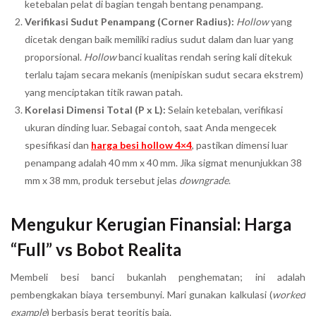
ketebalan pelat di bagian tengah bentang penampang.
Verifikasi Sudut Penampang (Corner Radius):
Hollow
yang
dicetak dengan baik memiliki radius sudut dalam dan luar yang
proporsional.
Hollow
banci kualitas rendah sering kali ditekuk
terlalu tajam secara mekanis (menipiskan sudut secara ekstrem)
yang menciptakan titik rawan patah.
Korelasi Dimensi Total (P x L):
Selain ketebalan, verifikasi
ukuran dinding luar. Sebagai contoh, saat Anda mengecek
spesifikasi dan
harga besi hollow 4×4
, pastikan dimensi luar
penampang adalah 40 mm x 40 mm. Jika sigmat menunjukkan 38
mm x 38 mm, produk tersebut jelas
downgrade
.
Mengukur Kerugian Finansial: Harga
“Full” vs Bobot Realita
Membeli besi banci bukanlah penghematan; ini adalah
pembengkakan biaya tersembunyi. Mari gunakan kalkulasi (
worked
example
) berbasis berat teoritis baja.