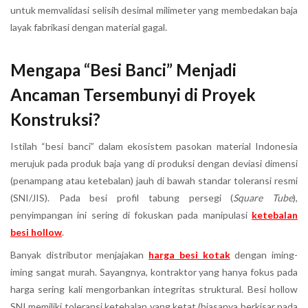
untuk memvalidasi selisih desimal milimeter yang membedakan baja
layak fabrikasi dengan material gagal.
Mengapa “Besi Banci” Menjadi
Ancaman Tersembunyi di Proyek
Konstruksi?
Istilah “besi banci” dalam ekosistem pasokan material Indonesia
merujuk pada produk baja yang di produksi dengan deviasi dimensi
(penampang atau ketebalan) jauh di bawah standar toleransi resmi
(SNI/JIS). Pada besi profil tabung persegi (
Square Tube
),
penyimpangan ini sering di fokuskan pada manipulasi
ketebalan
besi hollow
.
Banyak distributor menjajakan
harga besi kotak
dengan iming-
iming sangat murah. Sayangnya, kontraktor yang hanya fokus pada
harga sering kali mengorbankan integritas struktural. Besi hollow
SNI memiliki toleransi ketebalan yang ketat (biasanya berkisar pada