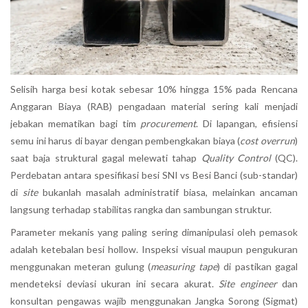
Selisih harga besi kotak sebesar 10% hingga 15% pada Rencana
Anggaran Biaya (RAB) pengadaan material sering kali menjadi
jebakan mematikan bagi tim
procurement
. Di lapangan, efisiensi
semu ini harus di bayar dengan pembengkakan biaya (
cost overrun
)
saat baja struktural gagal melewati tahap
Quality Control
(QC).
Perdebatan antara spesifikasi besi SNI vs Besi Banci (sub-standar)
di
site
bukanlah masalah administratif biasa, melainkan ancaman
langsung terhadap stabilitas rangka dan sambungan struktur.
Parameter mekanis yang paling sering dimanipulasi oleh pemasok
adalah ketebalan besi hollow. Inspeksi visual maupun pengukuran
menggunakan meteran gulung (
measuring tape
) di pastikan gagal
mendeteksi deviasi ukuran ini secara akurat.
Site engineer
dan
konsultan pengawas wajib menggunakan Jangka Sorong (Sigmat)