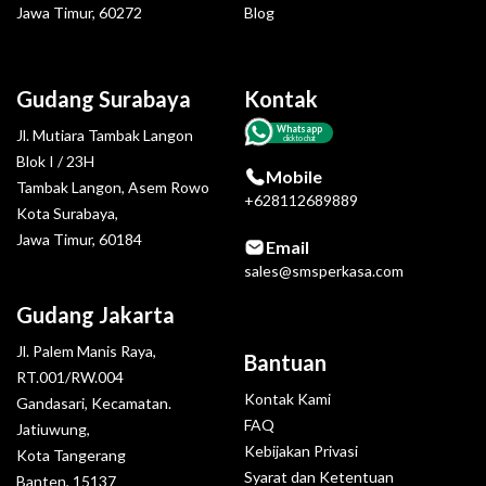
Jawa Timur, 60272
Blog
Gudang Surabaya
Kontak
Whatsapp
Jl. Mutiara Tambak Langon
click to chat
Blok I / 23H
Mobile
Tambak Langon, Asem Rowo
+628112689889
Kota Surabaya,
Jawa Timur, 60184
Email
sales@smsperkasa.com
Gudang Jakarta
Jl. Palem Manis Raya,
Bantuan
RT.001/RW.004
Kontak Kami
Gandasari, Kecamatan.
FAQ
Jatiuwung,
Kebijakan Privasi
Kota Tangerang
Syarat dan Ketentuan
Banten, 15137