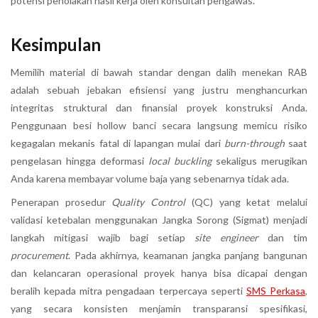
potensi penolakan hasil kerja oleh konsultan pengawas.
Kesimpulan
Memilih material di bawah standar dengan dalih menekan RAB
adalah sebuah jebakan efisiensi yang justru menghancurkan
integritas struktural dan finansial proyek konstruksi Anda.
Penggunaan besi hollow banci secara langsung memicu risiko
kegagalan mekanis fatal di lapangan mulai dari
burn-through
saat
pengelasan hingga deformasi
local buckling
sekaligus merugikan
Anda karena membayar volume baja yang sebenarnya tidak ada.
Penerapan prosedur
Quality Control
(QC) yang ketat melalui
validasi ketebalan menggunakan Jangka Sorong (Sigmat) menjadi
langkah mitigasi wajib bagi setiap
site engineer
dan tim
procurement
. Pada akhirnya, keamanan jangka panjang bangunan
dan kelancaran operasional proyek hanya bisa dicapai dengan
beralih kepada mitra pengadaan terpercaya seperti
SMS Perkasa
,
yang secara konsisten menjamin transparansi spesifikasi,