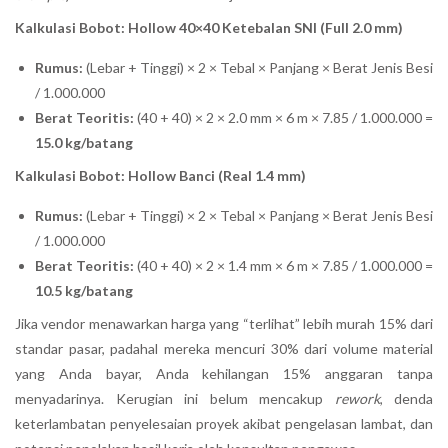
Kalkulasi Bobot: Hollow 40×40 Ketebalan SNI (Full 2.0 mm)
Rumus:
(Lebar + Tinggi) × 2 × Tebal × Panjang × Berat Jenis Besi
/ 1.000.000
Berat Teoritis:
(40 + 40) × 2 × 2.0 mm × 6 m × 7.85 / 1.000.000 =
15.0 kg/batang
Kalkulasi Bobot: Hollow Banci (Real 1.4 mm)
Rumus:
(Lebar + Tinggi) × 2 × Tebal × Panjang × Berat Jenis Besi
/ 1.000.000
Berat Teoritis:
(40 + 40) × 2 × 1.4 mm × 6 m × 7.85 / 1.000.000 =
10.5 kg/batang
Jika vendor menawarkan harga yang “terlihat” lebih murah 15% dari
standar pasar, padahal mereka mencuri 30% dari volume material
yang Anda bayar, Anda kehilangan 15% anggaran tanpa
menyadarinya. Kerugian ini belum mencakup
rework
, denda
keterlambatan penyelesaian proyek akibat pengelasan lambat, dan