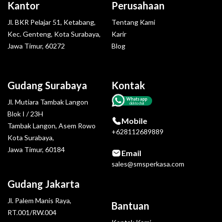
Kantor
Perusahaan
Jl. BKR Pelajar 51, Ketabang,
Tentang Kami
Kec. Genteng, Kota Surabaya,
Karir
Jawa Timur, 60272
Blog
Gudang Surabaya
Kontak
Whatsapp
Jl. Mutiara Tambak Langon
click to chat
Blok I / 23H
Mobile
Tambak Langon, Asem Rowo
+628112689889
Kota Surabaya,
Jawa Timur, 60184
Email
sales@smsperkasa.com
Gudang Jakarta
Jl. Palem Manis Raya,
Bantuan
RT.001/RW.004