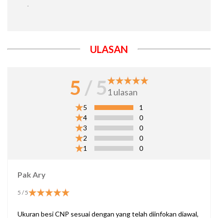
-
ULASAN
5
/ 5
1
ulasan
5
1
4
0
3
0
2
0
1
0
Pak Ary
5
/ 5
Ukuran besi CNP sesuai dengan yang telah diinfokan diawal,