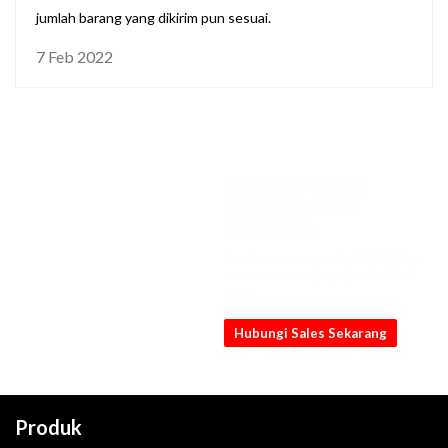
jumlah barang yang dikirim pun sesuai.
7 Feb 2022
KONSULTASIKAN
KEBUTUHANMU
SEKARANG
Dapatkan penawaran Besi CNP 150 x
50 x 2.6mm x 6M [S, NB] terbaik dari
kami
Hubungi Sales Sekarang
Produk