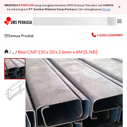
WASPADA
PENIPUAN
yang mengatasnamakan SMS Perkasa! Transaksi sah
HANYA
X
ke rekening a/n
PT. Sumber Makmur Surya Perkasa
. Cek selengkapnya
Di sini
+628112689889
Semua Produk
/
... /
Besi CNP 150 x 50 x 2.6mm x 6M [S, NB]