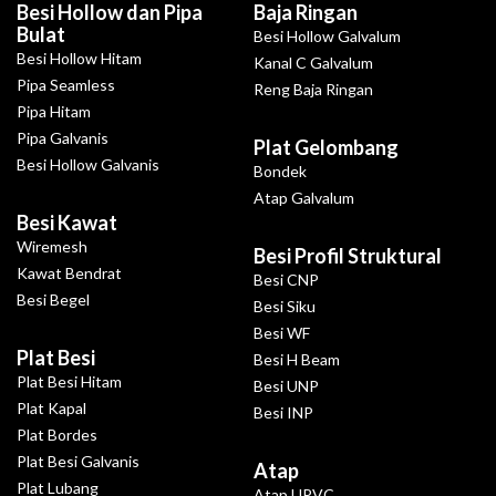
Besi Hollow dan Pipa
Baja Ringan
Bulat
Besi Hollow Galvalum
Besi Hollow Hitam
Kanal C Galvalum
Pipa Seamless
Reng Baja Ringan
Pipa Hitam
Pipa Galvanis
Plat Gelombang
Besi Hollow Galvanis
Bondek
Atap Galvalum
Besi Kawat
Wiremesh
Besi Profil Struktural
Kawat Bendrat
Besi CNP
Besi Begel
Besi Siku
Besi WF
Plat Besi
Besi H Beam
Plat Besi Hitam
Besi UNP
Plat Kapal
Besi INP
Plat Bordes
Plat Besi Galvanis
Atap
Plat Lubang
Atap UPVC