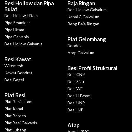
Besi Hollow dan Pipa
Baja Ringan
Bulat
Besi Hollow Galvalum
Besi Hollow Hitam
Kanal C Galvalum
Pipa Seamless
Reng Baja Ringan
Pipa Hitam
Pipa Galvanis
Plat Gelombang
Besi Hollow Galvanis
Bondek
Atap Galvalum
Besi Kawat
Wiremesh
Besi Profil Struktural
Kawat Bendrat
Besi CNP
Besi Begel
Besi Siku
Besi WF
Plat Besi
Besi H Beam
Plat Besi Hitam
Besi UNP
Plat Kapal
Besi INP
Plat Bordes
Plat Besi Galvanis
Atap
Plat Lubang
Atap UPVC