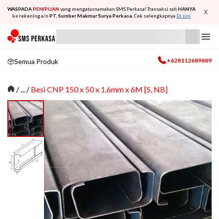
WASPADA
PENIPUAN
yang mengatasnamakan SMS Perkasa! Transaksi sah
HANYA
X
ke rekening a/n
PT. Sumber Makmur Surya Perkasa
. Cek selengkapnya
Di sini
+628112689889
Semua Produk
/
... /
Besi CNP 150 x 50 x 1.6mm x 6M [S, NB]