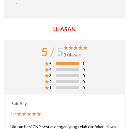
-
ULASAN
5
/ 5
1
ulasan
5
1
4
0
3
0
2
0
1
0
Pak Ary
5
/ 5
Ukuran besi CNP sesuai dengan yang telah diinfokan diawal,