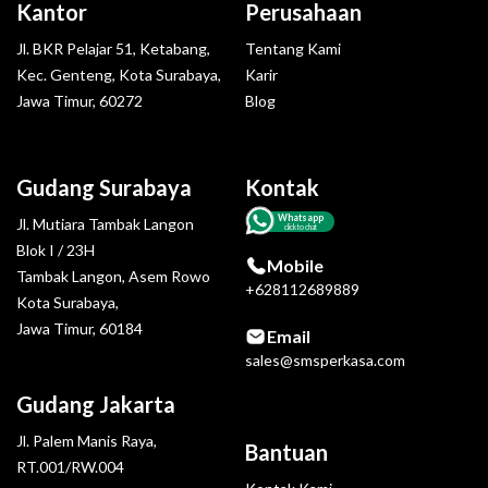
Kantor
Perusahaan
Jl. BKR Pelajar 51, Ketabang,
Tentang Kami
Kec. Genteng, Kota Surabaya,
Karir
Jawa Timur, 60272
Blog
Gudang Surabaya
Kontak
Whatsapp
Jl. Mutiara Tambak Langon
click to chat
Blok I / 23H
Mobile
Tambak Langon, Asem Rowo
+628112689889
Kota Surabaya,
Jawa Timur, 60184
Email
sales@smsperkasa.com
Gudang Jakarta
Jl. Palem Manis Raya,
Bantuan
RT.001/RW.004