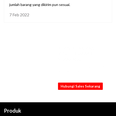
jumlah barang yang dikirim pun sesuai.
7 Feb 2022
KONSULTASIKAN
KEBUTUHANMU
SEKARANG
Dapatkan penawaran Besi CNP 150 x
50 x 1.6mm x 6M [S, NB] terbaik dari
kami
Hubungi Sales Sekarang
Produk