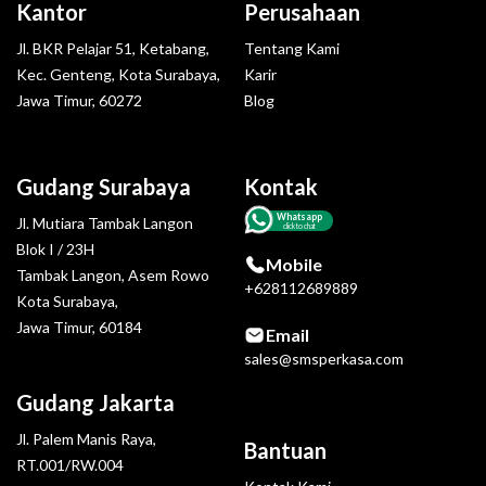
Kantor
Perusahaan
Jl. BKR Pelajar 51, Ketabang,
Tentang Kami
Kec. Genteng, Kota Surabaya,
Karir
Jawa Timur, 60272
Blog
Gudang Surabaya
Kontak
Whatsapp
Jl. Mutiara Tambak Langon
click to chat
Blok I / 23H
Mobile
Tambak Langon, Asem Rowo
+628112689889
Kota Surabaya,
Jawa Timur, 60184
Email
sales@smsperkasa.com
Gudang Jakarta
Jl. Palem Manis Raya,
Bantuan
RT.001/RW.004