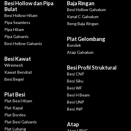
Besi Hollow dan Pipa
Baja Ringan
Bulat
Besi Hollow Galvalum
Besi Hollow Hitam
Kanal C Galvalum
Pipa Seamless
Reng Baja Ringan
Pipa Hitam
Pipa Galvanis
Plat Gelombang
Besi Hollow Galvanis
Bondek
Atap Galvalum
Besi Kawat
Wiremesh
Besi Profil Struktural
Kawat Bendrat
Besi CNP
Besi Begel
Besi Siku
Besi WF
Plat Besi
Besi H Beam
Plat Besi Hitam
Besi UNP
Plat Kapal
Besi INP
Plat Bordes
Plat Besi Galvanis
Atap
Plat Lubang
Atap UPVC