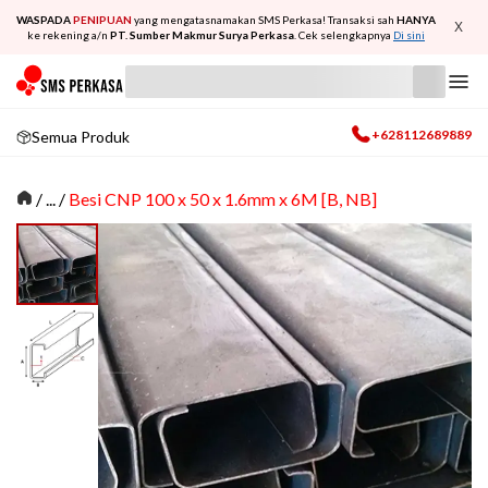
WASPADA
PENIPUAN
yang mengatasnamakan SMS Perkasa! Transaksi sah
HANYA
X
ke rekening a/n
PT. Sumber Makmur Surya Perkasa
. Cek selengkapnya
Di sini
+628112689889
Semua Produk
/
... /
Besi CNP 100 x 50 x 1.6mm x 6M [B, NB]