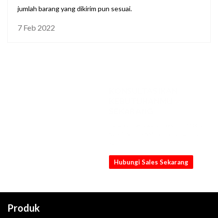
jumlah barang yang dikirim pun sesuai.
7 Feb 2022
KONSULTASIKAN
KEBUTUHANMU
SEKARANG
Dapatkan penawaran Besi CNP 100 x
50 x 1.6mm x 6M [B, NB] terbaik dari
kami
Hubungi Sales Sekarang
Produk