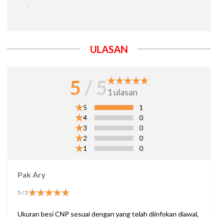
-
ULASAN
5
/ 5
1
ulasan
5
1
4
0
3
0
2
0
1
0
Pak Ary
5
/ 5
Ukuran besi CNP sesuai dengan yang telah diinfokan diawal,