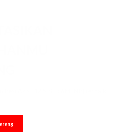
TASIKAN
UHANMU
NG
 Besi As ST42 5/8" x 6M [NB] terbaik
karang