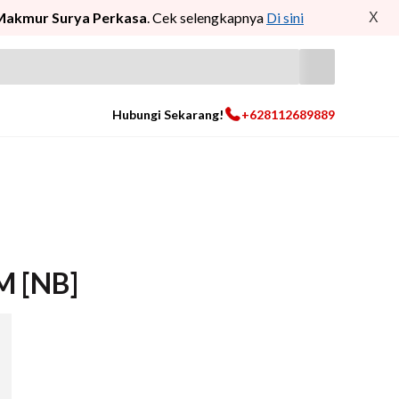
Makmur Surya Perkasa
. Cek selengkapnya
Di sini
X
Hubungi Sekarang!
+628112689889
M [NB]