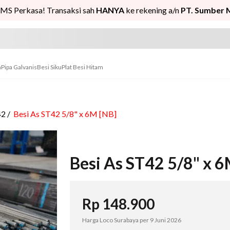
MS Perkasa! Transaksi sah
HANYA
ke rekening a/n
PT. Sumber 
n
Pipa Galvanis
Besi Siku
Plat Besi Hitam
42
/
Besi As ST42 5/8" x 6M [NB]
Besi As ST42 5/8" x 6
Rp
148.900
Harga Loco Surabaya per
9 Juni 2026