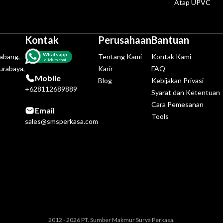
Atap UPVC
Kontak
Perusahaan
Bantuan
Whatsapp
tabang,
Tentang Kami
Kontak Kami
click to chat
urabaya,
Karir
FAQ
Mobile
Blog
Kebijakan Privasi
+628112689889
Syarat dan Ketentuan
Cara Pemesanan
Email
Tools
sales@smsperkasa.com
2012 - 2026 PT. Sumber Makmur Surya Perkasa.