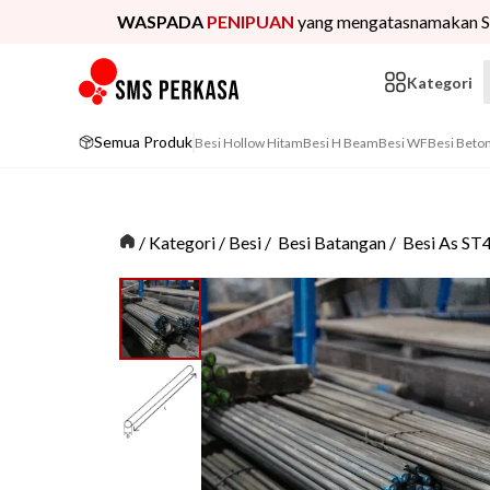
WASPADA
PENIPUAN
yang mengatasnamakan S
Kategori
Semua Produk
Besi Hollow Hitam
Besi H Beam
Besi WF
Besi Beto
/
Kategori
/
Besi
/
Besi Batangan
/
Besi As ST