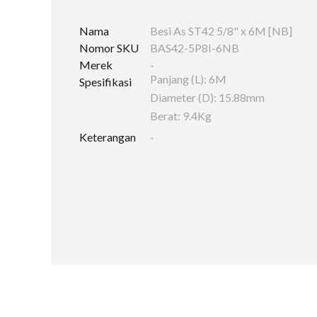
Nama
Besi As ST42 5/8" x 6M [NB]
Nomor SKU
BAS42-5P8I-6NB
Merek
-
Panjang (L): 6M
Spesifikasi
Diameter (D): 15.88mm
Berat: 9.4Kg
Keterangan
-