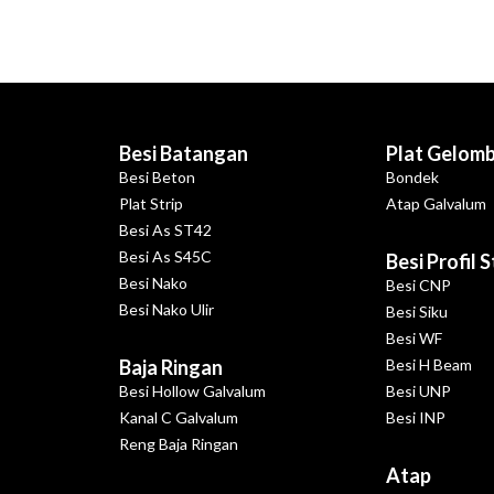
Besi Batangan
Plat Gelom
Besi Beton
Bondek
Plat Strip
Atap Galvalum
Besi As ST42
Besi As S45C
Besi Profil 
Besi Nako
Besi CNP
Besi Nako Ulir
Besi Siku
Besi WF
Baja Ringan
Besi H Beam
Besi Hollow Galvalum
Besi UNP
Kanal C Galvalum
Besi INP
Reng Baja Ringan
Atap