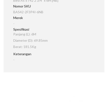
Besi As ST42 2 3/4" x 6M [NB]
Nomor SKU
BAS42-2F3P4I-6NB
Merek
-
Spesifikasi
Panjang (L): 6M
Diameter (D): 69.85mm
Berat: 181.5Kg
Keterangan
-
KONSULTASIKAN
KEBUTUHANMU
SEKARANG