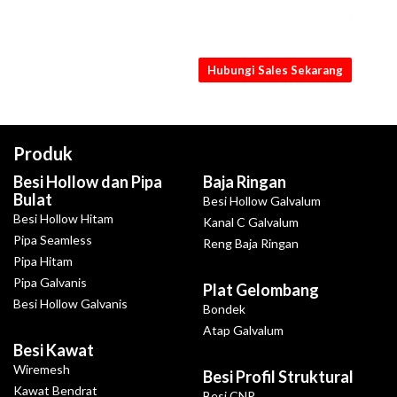
Dapatkan penawaran Besi As ST42 2
3/4" x 6M [NB] terbaik dari kami
Hubungi Sales Sekarang
Produk
Besi Hollow dan Pipa
Baja Ringan
Bulat
Besi Hollow Galvalum
Besi Hollow Hitam
Kanal C Galvalum
Pipa Seamless
Reng Baja Ringan
Pipa Hitam
Pipa Galvanis
Plat Gelombang
Besi Hollow Galvanis
Bondek
Atap Galvalum
Besi Kawat
Wiremesh
Besi Profil Struktural
Kawat Bendrat
Besi CNP