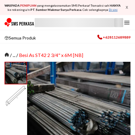
WASPADA
PENIPUAN
yang mengatasnamakan SMS Perkasa! Transaksi sah
HANYA
X
ke rekening a/n
PT. Sumber Makmur Surya Perkasa
. Cek selengkapnya
Di sini
+628112689889
Semua Produk
/
... /
Besi As ST42 2 3/4" x 6M [NB]