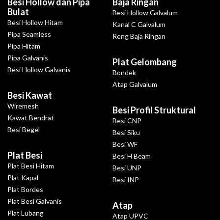
Besi Hollow dan Pipa
Baja Ringan
Bulat
Besi Hollow Galvalum
Besi Hollow Hitam
Kanal C Galvalum
Pipa Seamless
Reng Baja Ringan
Pipa Hitam
Pipa Galvanis
Plat Gelombang
Besi Hollow Galvanis
Bondek
Atap Galvalum
Besi Kawat
Wiremesh
Besi Profil Struktural
Kawat Bendrat
Besi CNP
Besi Begel
Besi Siku
Besi WF
Plat Besi
Besi H Beam
Plat Besi Hitam
Besi UNP
Plat Kapal
Besi INP
Plat Bordes
Plat Besi Galvanis
Atap
Plat Lubang
Atap UPVC