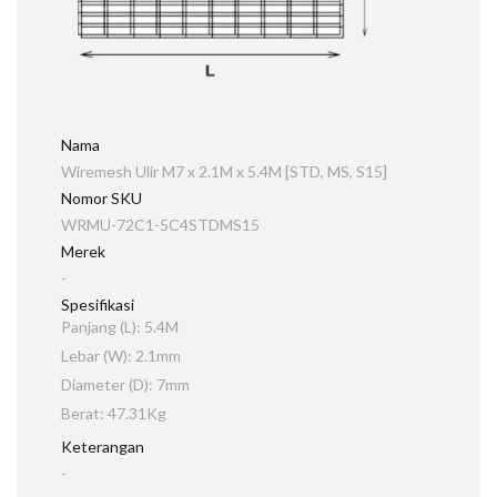
Nama
Wiremesh Ulir M7 x 2.1M x 5.4M [STD, MS, S15]
Nomor SKU
WRMU-72C1-5C4STDMS15
Merek
-
Spesifikasi
Panjang (L): 5.4M
Lebar (W): 2.1mm
Diameter (D): 7mm
Berat: 47.31Kg
Keterangan
-