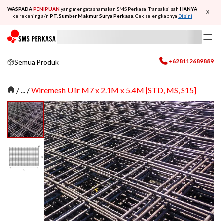
WASPADA
PENIPUAN
yang mengatasnamakan SMS Perkasa! Transaksi sah
HANYA
X
ke rekening a/n
PT. Sumber Makmur Surya Perkasa
. Cek selengkapnya
Di sini
+628112689889
Semua Produk
/
... /
Wiremesh Ulir M7 x 2.1M x 5.4M [STD, MS, S15]