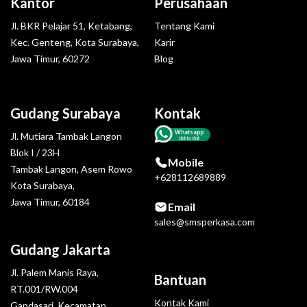
Kantor
Perusahaan
Jl. BKR Pelajar 51, Ketabang,
Tentang Kami
Kec. Genteng, Kota Surabaya,
Karir
Jawa Timur, 60272
Blog
Gudang Surabaya
Kontak
Whatsapp
Jl. Mutiara Tambak Langon
click to chat
Blok I / 23H
Mobile
Tambak Langon, Asem Rowo
+628112689889
Kota Surabaya,
Jawa Timur, 60184
Email
sales@smsperkasa.com
Gudang Jakarta
Jl. Palem Manis Raya,
Bantuan
RT.001/RW.004
Kontak Kami
Gandasari, Kecamatan.