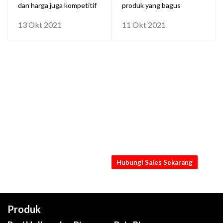
dan harga juga kompetitif
produk yang bagus
13 Okt 2021
11 Okt 2021
KONSULTASIKAN
KEBUTUHANMU
SEKARANG
Dapatkan penawaran Wiremesh Ulir
M7 x 2.1M x 5.4M [STD, MS, S15]
terbaik dari kami
Hubungi Sales Sekarang
Produk