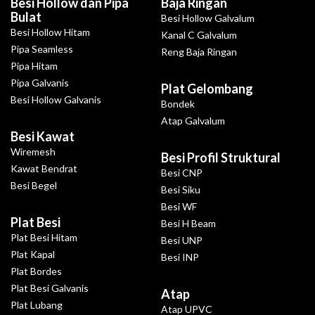
Besi Hollow dan Pipa
Baja Ringan
Bulat
Besi Hollow Galvalum
Besi Hollow Hitam
Kanal C Galvalum
Pipa Seamless
Reng Baja Ringan
Pipa Hitam
Pipa Galvanis
Plat Gelombang
Besi Hollow Galvanis
Bondek
Atap Galvalum
Besi Kawat
Wiremesh
Besi Profil Struktural
Kawat Bendrat
Besi CNP
Besi Begel
Besi Siku
Besi WF
Plat Besi
Besi H Beam
Plat Besi Hitam
Besi UNP
Plat Kapal
Besi INP
Plat Bordes
Plat Besi Galvanis
Atap
Plat Lubang
Atap UPVC