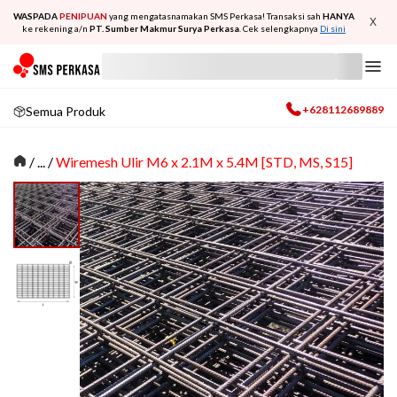
WASPADA
PENIPUAN
yang mengatasnamakan SMS Perkasa! Transaksi sah
HANYA
X
ke rekening a/n
PT. Sumber Makmur Surya Perkasa
. Cek selengkapnya
Di sini
+628112689889
Semua Produk
/
... /
Wiremesh Ulir M6 x 2.1M x 5.4M [STD, MS, S15]