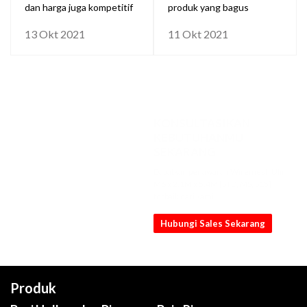
dan harga juga kompetitif
produk yang bagus
13 Okt 2021
11 Okt 2021
KONSULTASIKAN
KEBUTUHANMU
SEKARANG
Dapatkan penawaran Wiremesh Ulir
M6 x 2.1M x 5.4M [STD, MS, S15]
terbaik dari kami
Hubungi Sales Sekarang
Produk