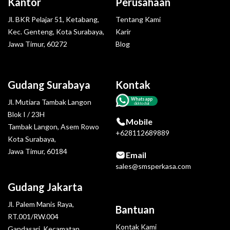
Kantor
Perusahaan
Jl. BKR Pelajar 51, Ketabang,
Tentang Kami
Kec. Genteng, Kota Surabaya,
Karir
Jawa Timur, 60272
Blog
Gudang Surabaya
Kontak
Whatsapp
Jl. Mutiara Tambak Langon
click to chat
Blok I / 23H
Mobile
Tambak Langon, Asem Rowo
+628112689889
Kota Surabaya,
Jawa Timur, 60184
Email
sales@smsperkasa.com
Gudang Jakarta
Jl. Palem Manis Raya,
Bantuan
RT.001/RW.004
Kontak Kami
Gandasari, Kecamatan.