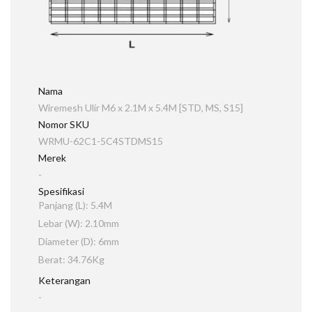
Nama
Wiremesh Ulir M6 x 2.1M x 5.4M [STD, MS, S15]
Nomor SKU
WRMU-62C1-5C4STDMS15
Merek
-
Spesifikasi
Panjang (L): 5.4M
Lebar (W): 2.10mm
Diameter (D): 6mm
Berat: 34.76Kg
Keterangan
-