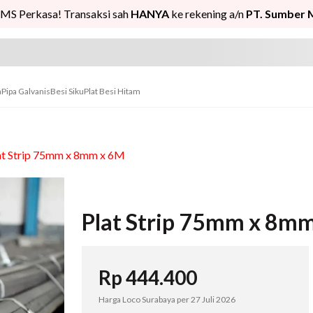
MS Perkasa! Transaksi sah
HANYA
ke rekening a/n
PT. Sumber 
n
Pipa Galvanis
Besi Siku
Plat Besi Hitam
at Strip 75mm x 8mm x 6M
Plat Strip 75mm x 8m
Rp
444.400
Harga Loco Surabaya per
27 Juli 2026