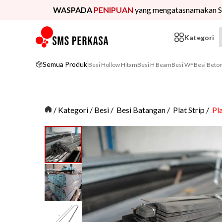
WASPADA
PENIPUAN
yang mengatasnamakan S
Kategori
Semua Produk
Besi Hollow Hitam
Besi H Beam
Besi WF
Besi Beto
/
Kategori
/
Besi
/
Besi Batangan
/
Plat Strip
/
Pl