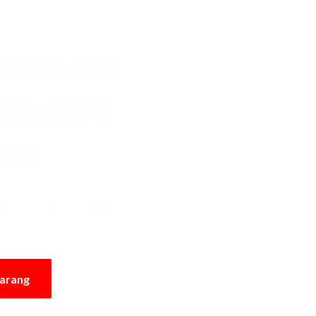
TASIKAN
UHANMU
NG
 Plat Strip 75mm x 8mm x 6M terbaik
karang