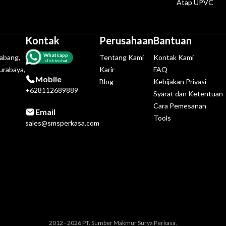
Atap UPVC
Kontak
Perusahaan
Bantuan
Whatsapp
tabang,
Tentang Kami
Kontak Kami
click to chat
urabaya,
Karir
FAQ
Mobile
Blog
Kebijakan Privasi
+628112689889
Syarat dan Ketentuan
Cara Pemesanan
Email
Tools
sales@smsperkasa.com
2012 - 2026 PT. Sumber Makmur Surya Perkasa.