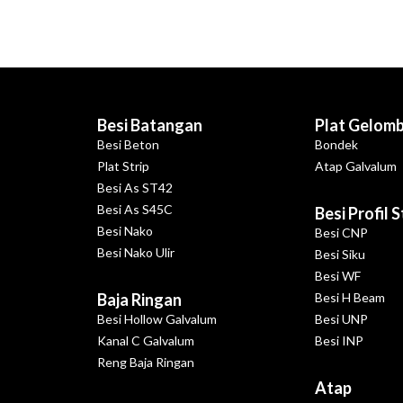
Besi Batangan
Plat Gelom
Besi Beton
Bondek
Plat Strip
Atap Galvalum
Besi As ST42
Besi As S45C
Besi Profil 
Besi Nako
Besi CNP
Besi Nako Ulir
Besi Siku
Besi WF
Baja Ringan
Besi H Beam
Besi Hollow Galvalum
Besi UNP
Kanal C Galvalum
Besi INP
Reng Baja Ringan
Atap