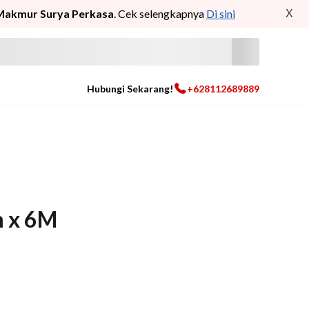
Makmur Surya Perkasa
. Cek selengkapnya
Di sini
X
Hubungi Sekarang!
+628112689889
m x 6M