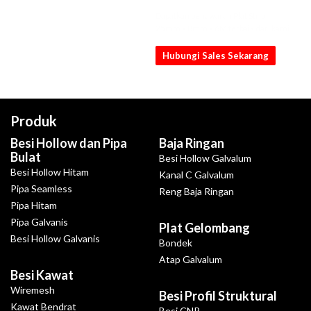
Dapatkan penawaran Plat Strip
25mm x 8mm x 6M terbaik dari kami
Hubungi Sales Sekarang
Produk
Besi Hollow dan Pipa
Baja Ringan
Bulat
Besi Hollow Galvalum
Besi Hollow Hitam
Kanal C Galvalum
Pipa Seamless
Reng Baja Ringan
Pipa Hitam
Pipa Galvanis
Plat Gelombang
Besi Hollow Galvanis
Bondek
Atap Galvalum
Besi Kawat
Wiremesh
Besi Profil Struktural
Kawat Bendrat
Besi CNP