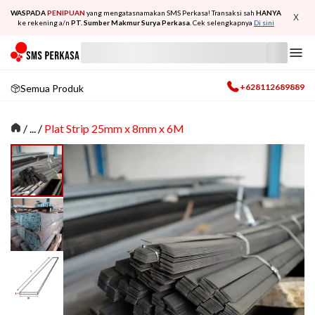
WASPADA
PENIPUAN
yang mengatasnamakan SMS Perkasa! Transaksi sah
HANYA
X
ke rekening a/n
PT. Sumber Makmur Surya Perkasa
. Cek selengkapnya
Di sini
+628112689889
Semua Produk
/
... /
Plat Strip 25mm x 8mm x 6M