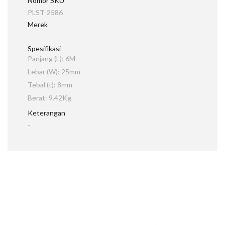
Nomor SKU
PLST-2586
Merek
-
Spesifikasi
Panjang (L): 6M
Lebar (W): 25mm
Tebal (t): 8mm
Berat: 9.42Kg
Keterangan
-
KONSULTASIKAN
KEBUTUHANMU
SEKARANG