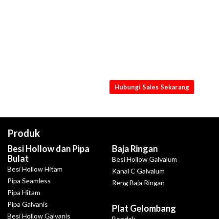
KONSULTASIKAN
KEBUTUHANMU
SEKARANG
Dapatkan penawaran Plat Strip
25mm x 6mm x 6M terbaik dari kami
Hubungi Sales Sekarang
Produk
Besi Hollow dan Pipa
Baja Ringan
Bulat
Besi Hollow Galvalum
Besi Hollow Hitam
Kanal C Galvalum
Pipa Seamless
Reng Baja Ringan
Pipa Hitam
Pipa Galvanis
Plat Gelombang
Besi Hollow Galvanis
Bondek