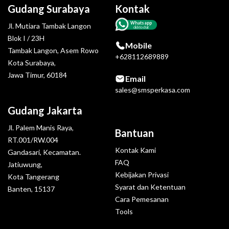
Gudang Surabaya
Kontak
Whatsapp
Jl. Mutiara Tambak Langon
click to chat
Blok I / 23H
Mobile
Tambak Langon, Asem Rowo
+628112689889
Kota Surabaya,
Jawa Timur, 60184
Email
sales@smsperkasa.com
Gudang Jakarta
Jl. Palem Manis Raya,
Bantuan
RT.001/RW.004
Kontak Kami
Gandasari, Kecamatan.
FAQ
Jatiuwung,
Kebijakan Privasi
Kota Tangerang
Syarat dan Ketentuan
Banten, 15137
Cara Pemesanan
Tools