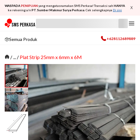
WASPADA
PENIPUAN
yang mengatasnamakan SMS Perkasa! Transaksi sah
HANYA
X
ke rekening a/n
PT. Sumber Makmur Surya Perkasa
. Cek selengkapnya
Di sini
+628112689889
Semua Produk
/
... /
Plat Strip 25mm x 6mm x 6M