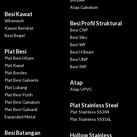
Atap Galvalum
Besi Kawat
Wiremesh
Besi Profil Struktural
Kawat Bendrat
Besi CNP
Besi Begel
Besi Siku
Besi WF
Plat Besi
Besi H Beam
Plat Besi Hitam
Besi UNP
Plat Kapal
Besi INP
Plat Bordes
Plat Besi Galvanis
Atap
Plat Lubang
Atap UPVC
Plat Besi Putih
Plat Besi Galvalum
Plat Stainless Steel
Plat Besi Galvanil
Plat Stainless SS304
Expanded Metal
Plat Stainless SS316L
Besi Batangan
Hollow Stainless