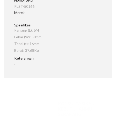
Nomor SKU
PLST-50166
Merek
-
Spesifikasi
Panjang (L): 6M
Lebar (W): 50mm
Tebal (t): 16mm
Berat: 37.68Kg
Keterangan
-
KONSULTASIKAN
KEBUTUHANMU
SEKARANG