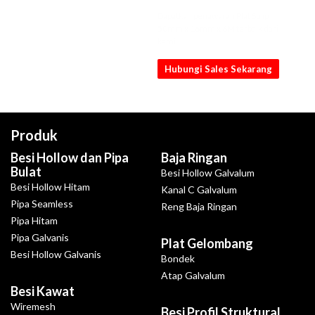
Dapatkan penawaran Plat Strip
50mm x 16mm x 6M terbaik dari
kami
Hubungi Sales Sekarang
Produk
Besi Hollow dan Pipa
Baja Ringan
Bulat
Besi Hollow Galvalum
Besi Hollow Hitam
Kanal C Galvalum
Pipa Seamless
Reng Baja Ringan
Pipa Hitam
Pipa Galvanis
Plat Gelombang
Besi Hollow Galvanis
Bondek
Atap Galvalum
Besi Kawat
Wiremesh
Besi Profil Struktural