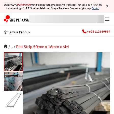
WASPADA
PENIPUAN
yang mengatasnamakan SMS Perkasa! Transaksi sah
HANYA
X
ke rekening a/n
PT. Sumber Makmur Surya Perkasa
. Cek selengkapnya
Di sini
+628112689889
Semua Produk
/
... /
Plat Strip 50mm x 16mm x 6M