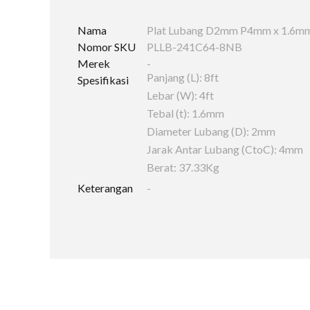
Nama
Plat Lubang D2mm P4mm x 1.6mm x
Nomor SKU
PLLB-241C64-8NB
Merek
-
Panjang (L): 8ft
Spesifikasi
Lebar (W): 4ft
Tebal (t): 1.6mm
Diameter Lubang (D): 2mm
Jarak Antar Lubang (CtoC): 4mm
Berat: 37.33Kg
Keterangan
-