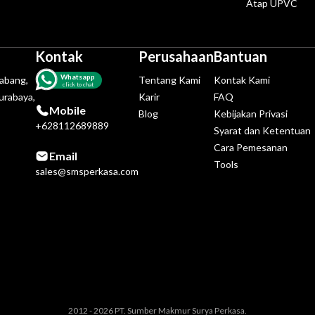
Atap UPVC
Kontak
Perusahaan
Bantuan
Whatsapp
tabang,
Tentang Kami
Kontak Kami
click to chat
urabaya,
Karir
FAQ
Mobile
Blog
Kebijakan Privasi
+628112689889
Syarat dan Ketentuan
Cara Pemesanan
Email
Tools
sales@smsperkasa.com
2012 - 2026 PT. Sumber Makmur Surya Perkasa.