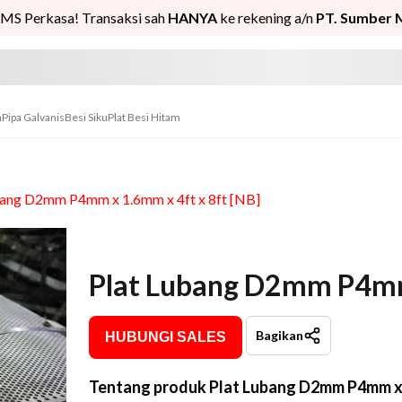
MS Perkasa! Transaksi sah
HANYA
ke rekening a/n
PT. Sumber 
n
Pipa Galvanis
Besi Siku
Plat Besi Hitam
bang D2mm P4mm x 1.6mm x 4ft x 8ft [NB]
Plat Lubang D2mm P4mm 
Bagikan
HUBUNGI SALES
Tentang produk
Plat Lubang D2mm P4mm x 1