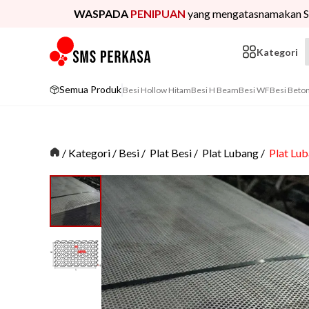
WASPADA
PENIPUAN
yang mengatasnamakan S
Kategori
Semua Produk
Besi Hollow Hitam
Besi H Beam
Besi WF
Besi Beto
/
Kategori
/
Besi
/
Plat Besi
/
Plat Lubang
/
Plat Lu