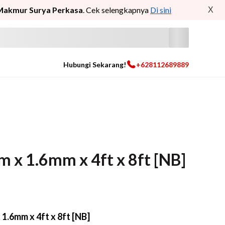
Makmur Surya Perkasa
. Cek selengkapnya
Di sini
X
Hubungi Sekarang!
+628112689889
x 1.6mm x 4ft x 8ft [NB]
.6mm x 4ft x 8ft [NB]