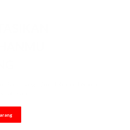
TASIKAN
UHANMU
NG
n Plat Lubang D2mm P4mm x 1.6mm x
ik dari kami
karang