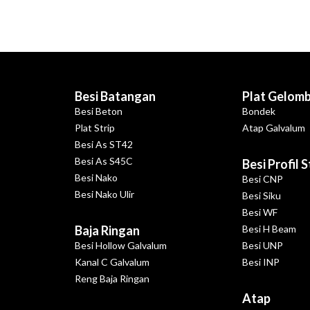
Besi Batangan
Plat Gelom
Besi Beton
Bondek
Plat Strip
Atap Galvalum
Besi As ST42
Besi As S45C
Besi Profil 
Besi Nako
Besi CNP
Besi Nako Ulir
Besi Siku
Besi WF
Baja Ringan
Besi H Beam
Besi Hollow Galvalum
Besi UNP
Kanal C Galvalum
Besi INP
Reng Baja Ringan
Atap