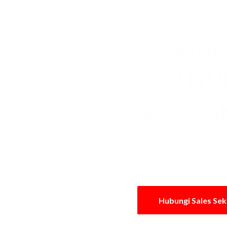
KONSUL
KEBUT
SEKARA
Dapatkan penawara
4ft x 8ft [NB] terba
Hubungi Sales Se