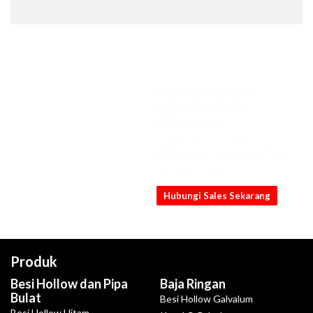
KONSULTASIKAN
KEBUTUHANMU
SEKARANG
Dapatkan penawaran Plat Lubang
D8mm P12mm x 1.4mm x 4ft x 8ft
[NB] terbaik dari kami
Hubungi Sales Sekarang
Produk
Besi Hollow dan Pipa
Baja Ringan
Bulat
Besi Hollow Galvalum
Besi Hollow Hitam