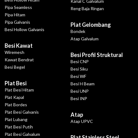
Kanal C Galvalum
Pipa Seamless
Reng Baja Ringan
Pipa Hitam
Pipa Galvanis
Plat Gelombang
Besi Hollow Galvanis
Bondek
Atap Galvalum
Besi Kawat
Wiremesh
Besi Profil Struktural
Kawat Bendrat
Besi CNP
Besi Begel
Besi Siku
Besi WF
Plat Besi
Besi H Beam
Plat Besi Hitam
Besi UNP
Plat Kapal
Besi INP
Plat Bordes
Plat Besi Galvanis
Atap
Plat Lubang
Atap UPVC
Plat Besi Putih
Plat Besi Galvalum
Plat Stainless Steel