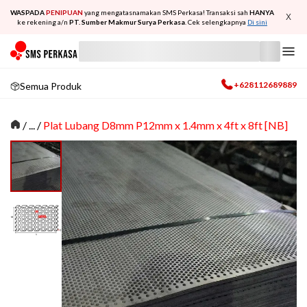
WASPADA
PENIPUAN
yang mengatasnamakan SMS Perkasa! Transaksi sah
HANYA
X
ke rekening a/n
PT. Sumber Makmur Surya Perkasa
. Cek selengkapnya
Di sini
+628112689889
Semua Produk
/
... /
Plat Lubang D8mm P12mm x 1.4mm x 4ft x 8ft [NB]