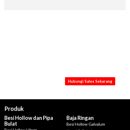
KONSULTASIKAN
KEBUTUHANMU
SEKARANG
Dapatkan penawaran Plat Lubang
D2mm P4mm x 1.4mm x 4ft x 8ft
[NB] terbaik dari kami
Hubungi Sales Sekarang
Produk
Besi Hollow dan Pipa
Baja Ringan
Bulat
Besi Hollow Galvalum
Besi Hollow Hitam