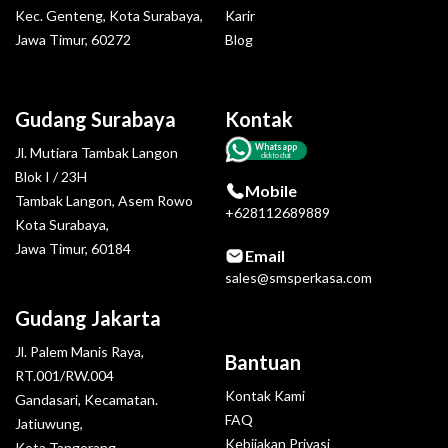
Kec. Genteng, Kota Surabaya,
Karir
Jawa Timur, 60272
Blog
Gudang Surabaya
Kontak
Whatsapp
Jl. Mutiara Tambak Langon
click to chat
Blok I / 23H
Mobile
Tambak Langon, Asem Rowo
+628112689889
Kota Surabaya,
Jawa Timur, 60184
Email
sales@smsperkasa.com
Gudang Jakarta
Jl. Palem Manis Raya,
Bantuan
RT.001/RW.004
Kontak Kami
Gandasari, Kecamatan.
FAQ
Jatiuwung,
Kebijakan Privasi
Kota Tangerang