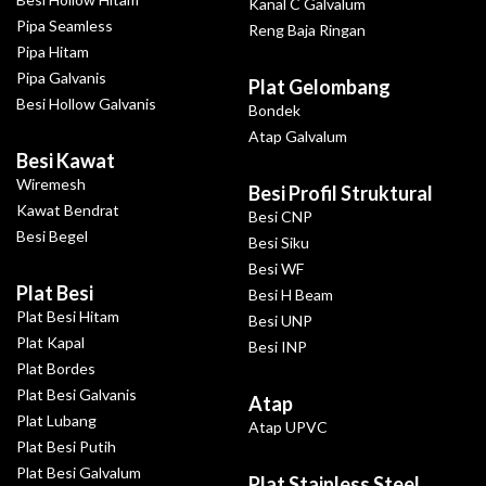
Kanal C Galvalum
Pipa Seamless
Reng Baja Ringan
Pipa Hitam
Pipa Galvanis
Plat Gelombang
Besi Hollow Galvanis
Bondek
Atap Galvalum
Besi Kawat
Wiremesh
Besi Profil Struktural
Kawat Bendrat
Besi CNP
Besi Begel
Besi Siku
Besi WF
Plat Besi
Besi H Beam
Plat Besi Hitam
Besi UNP
Plat Kapal
Besi INP
Plat Bordes
Plat Besi Galvanis
Atap
Plat Lubang
Atap UPVC
Plat Besi Putih
Plat Besi Galvalum
Plat Stainless Steel