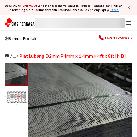
WASPADA
PENIPUAN
yang mengatasnamakan SMS Perkasa! Transaksi sah
HANYA
X
ke rekening a/n
PT. Sumber Makmur Surya Perkasa
. Cek selengkapnya
Di sini
+628112689889
Semua Produk
/
... /
Plat Lubang D2mm P4mm x 1.4mm x 4ft x 8ft [NB]