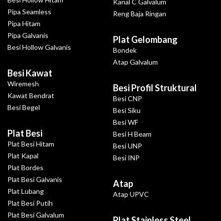
Kanal C Galvalum
Pipa Seamless
Reng Baja Ringan
Pipa Hitam
Pipa Galvanis
Plat Gelombang
Besi Hollow Galvanis
Bondek
Atap Galvalum
Besi Kawat
Wiremesh
Besi Profil Struktural
Kawat Bendrat
Besi CNP
Besi Begel
Besi Siku
Besi WF
Plat Besi
Besi H Beam
Plat Besi Hitam
Besi UNP
Plat Kapal
Besi INP
Plat Bordes
Plat Besi Galvanis
Atap
Plat Lubang
Atap UPVC
Plat Besi Putih
Plat Besi Galvalum
Plat Stainless Steel