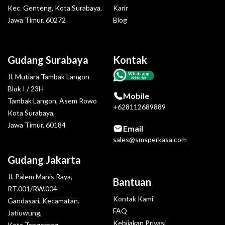
Kec. Genteng, Kota Surabaya,
Karir
Jawa Timur, 60272
Blog
Gudang Surabaya
Kontak
Whatsapp
Jl. Mutiara Tambak Langon
click to chat
Blok I / 23H
Mobile
Tambak Langon, Asem Rowo
+628112689889
Kota Surabaya,
Jawa Timur, 60184
Email
sales@smsperkasa.com
Gudang Jakarta
Jl. Palem Manis Raya,
Bantuan
RT.001/RW.004
Kontak Kami
Gandasari, Kecamatan.
FAQ
Jatiuwung,
Kebijakan Privasi
Kota Tangerang