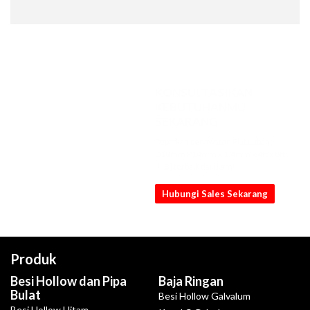
KONSULTASIKAN
KEBUTUHANMU
SEKARANG
Dapatkan penawaran Plat Lubang
D10mm P14mm x 1.4mm x 4ft x 8ft
[NB] terbaik dari kami
Hubungi Sales Sekarang
Produk
Besi Hollow dan Pipa
Baja Ringan
Bulat
Besi Hollow Galvalum
Besi Hollow Hitam