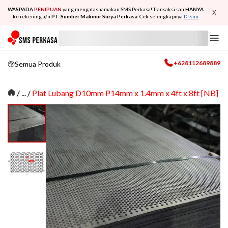
WASPADA
PENIPUAN
yang mengatasnamakan SMS Perkasa! Transaksi sah
HANYA
X
ke rekening a/n
PT. Sumber Makmur Surya Perkasa
. Cek selengkapnya
Di sini
+628112689889
Semua Produk
/
... /
Plat Lubang D10mm P14mm x 1.4mm x 4ft x 8ft [NB]