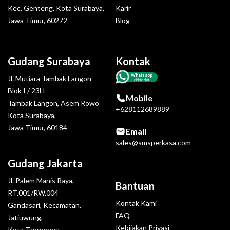
Kec. Genteng, Kota Surabaya,
Karir
Jawa Timur, 60272
Blog
Gudang Surabaya
Kontak
Whatsapp
Jl. Mutiara Tambak Langon
click to chat
Blok I / 23H
Mobile
Tambak Langon, Asem Rowo
+628112689889
Kota Surabaya,
Jawa Timur, 60184
Email
sales@smsperkasa.com
Gudang Jakarta
Jl. Palem Manis Raya,
Bantuan
RT.001/RW.004
Kontak Kami
Gandasari, Kecamatan.
FAQ
Jatiuwung,
Kebijakan Privasi
Kota Tangerang