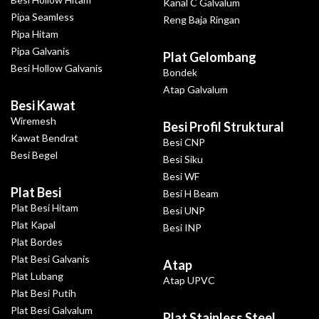
Kanal C Galvalum
Pipa Seamless
Reng Baja Ringan
Pipa Hitam
Pipa Galvanis
Plat Gelombang
Besi Hollow Galvanis
Bondek
Atap Galvalum
Besi Kawat
Wiremesh
Besi Profil Struktural
Kawat Bendrat
Besi CNP
Besi Begel
Besi Siku
Besi WF
Plat Besi
Besi H Beam
Plat Besi Hitam
Besi UNP
Plat Kapal
Besi INP
Plat Bordes
Plat Besi Galvanis
Atap
Plat Lubang
Atap UPVC
Plat Besi Putih
Plat Besi Galvalum
Plat Stainless Steel