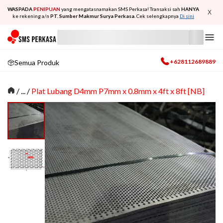
WASPADA
PENIPUAN
yang mengatasnamakan SMS Perkasa! Transaksi sah
HANYA
X
ke rekening a/n
PT. Sumber Makmur Surya Perkasa
. Cek selengkapnya
Di sini
+628112689889
Semua Produk
/
... /
Plat Lubang D4mm P7mm x 0.8mm x 4ft x 8ft [NB]