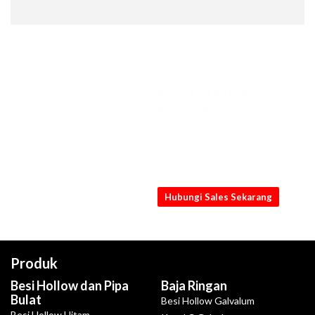
KONSULTASIKAN
KEBUTUHANMU
SEKARANG
Dapatkan penawaran Plat Lubang
D4mm P7mm x 0.8mm x 4ft x 8ft
[NB] terbaik dari kami
Hubungi Sales Sekarang
Produk
Besi Hollow dan Pipa
Baja Ringan
Bulat
Besi Hollow Galvalum
Besi Hollow Hitam