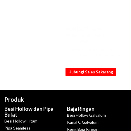
KONSULTASIKAN
KEBUTUHANMU
SEKARANG
Dapatkan penawaran Plat Kapal
16.0mm x 5ft x 20ft [GF] terbaik dari
kami
Hubungi Sales Sekarang
Produk
Besi Hollow dan Pipa
Baja Ringan
Bulat
Besi Hollow Galvalum
Besi Hollow Hitam
Kanal C Galvalum
Pipa Seamless
Reng Baja Ringan