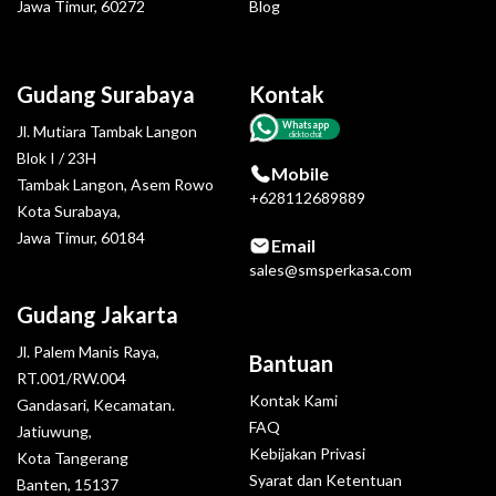
Jawa Timur, 60272
Blog
Gudang Surabaya
Kontak
Whatsapp
Jl. Mutiara Tambak Langon
click to chat
Blok I / 23H
Mobile
Tambak Langon, Asem Rowo
+628112689889
Kota Surabaya,
Jawa Timur, 60184
Email
sales@smsperkasa.com
Gudang Jakarta
Jl. Palem Manis Raya,
Bantuan
RT.001/RW.004
Kontak Kami
Gandasari, Kecamatan.
FAQ
Jatiuwung,
Kebijakan Privasi
Kota Tangerang
Syarat dan Ketentuan
Banten, 15137