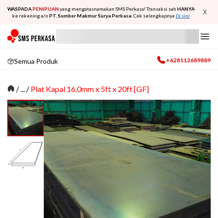
WASPADA
PENIPUAN
yang mengatasnamakan SMS Perkasa! Transaksi sah
HANYA
X
ke rekening a/n
PT. Sumber Makmur Surya Perkasa
. Cek selengkapnya
Di sini
+628112689889
Semua Produk
/
... /
Plat Kapal 16.0mm x 5ft x 20ft [GF]