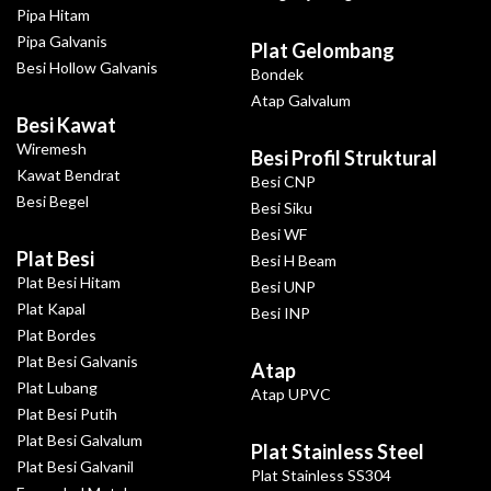
Pipa Hitam
Pipa Galvanis
Plat Gelombang
Besi Hollow Galvanis
Bondek
Atap Galvalum
Besi Kawat
Wiremesh
Besi Profil Struktural
Kawat Bendrat
Besi CNP
Besi Begel
Besi Siku
Besi WF
Plat Besi
Besi H Beam
Plat Besi Hitam
Besi UNP
Plat Kapal
Besi INP
Plat Bordes
Plat Besi Galvanis
Atap
Plat Lubang
Atap UPVC
Plat Besi Putih
Plat Besi Galvalum
Plat Stainless Steel
Plat Besi Galvanil
Plat Stainless SS304