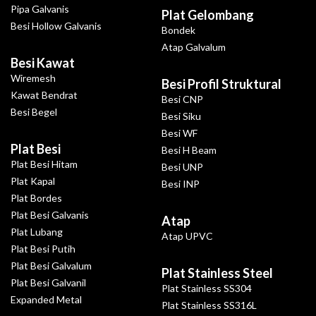
Pipa Galvanis
Plat Gelombang
Besi Hollow Galvanis
Bondek
Atap Galvalum
Besi Kawat
Wiremesh
Besi Profil Struktural
Kawat Bendrat
Besi CNP
Besi Begel
Besi Siku
Besi WF
Plat Besi
Besi H Beam
Plat Besi Hitam
Besi UNP
Plat Kapal
Besi INP
Plat Bordes
Plat Besi Galvanis
Atap
Plat Lubang
Atap UPVC
Plat Besi Putih
Plat Besi Galvalum
Plat Stainless Steel
Plat Besi Galvanil
Plat Stainless SS304
Expanded Metal
Plat Stainless SS316L