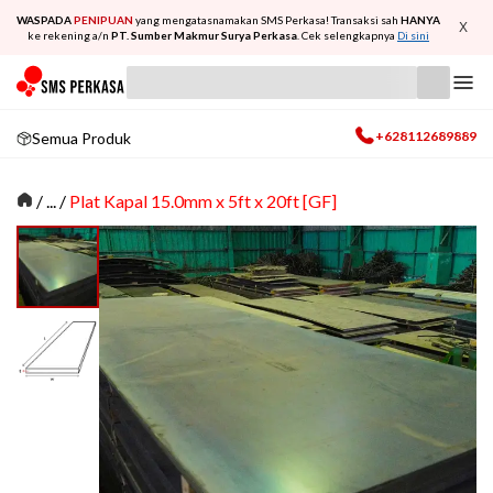
WASPADA
PENIPUAN
yang mengatasnamakan SMS Perkasa! Transaksi sah
HANYA
X
ke rekening a/n
PT. Sumber Makmur Surya Perkasa
. Cek selengkapnya
Di sini
+628112689889
Semua Produk
/
... /
Plat Kapal 15.0mm x 5ft x 20ft [GF]