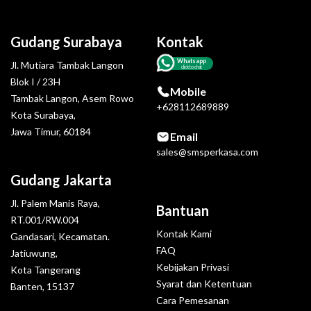
Gudang Surabaya
Kontak
Whatsapp
Jl. Mutiara Tambak Langon
click to chat
Blok I / 23H
Mobile
Tambak Langon, Asem Rowo
+628112689889
Kota Surabaya,
Jawa Timur, 60184
Email
sales@smsperkasa.com
Gudang Jakarta
Jl. Palem Manis Raya,
Bantuan
RT.001/RW.004
Kontak Kami
Gandasari, Kecamatan.
FAQ
Jatiuwung,
Kebijakan Privasi
Kota Tangerang
Syarat dan Ketentuan
Banten, 15137
Cara Pemesanan