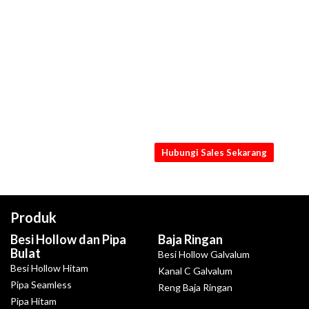
KONSULTASIKAN
KEBUTUHANMU
SEKARANG
Dapatkan penawaran Plat Kapal
15.0mm x 5ft x 20ft [GF] terbaik dari
kami
Hubungi Sales Sekarang
Produk
Besi Hollow dan Pipa
Baja Ringan
Bulat
Besi Hollow Galvalum
Besi Hollow Hitam
Kanal C Galvalum
Pipa Seamless
Reng Baja Ringan
Pipa Hitam