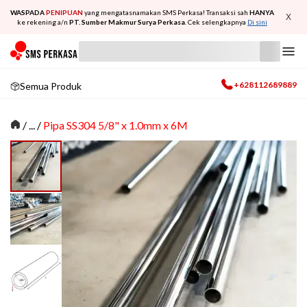
WASPADA
PENIPUAN
yang mengatasnamakan SMS Perkasa! Transaksi sah
HANYA
X
ke rekening a/n
PT. Sumber Makmur Surya Perkasa
. Cek selengkapnya
Di sini
+628112689889
Semua Produk
/
... /
Pipa SS304 5/8" x 1.0mm x 6M