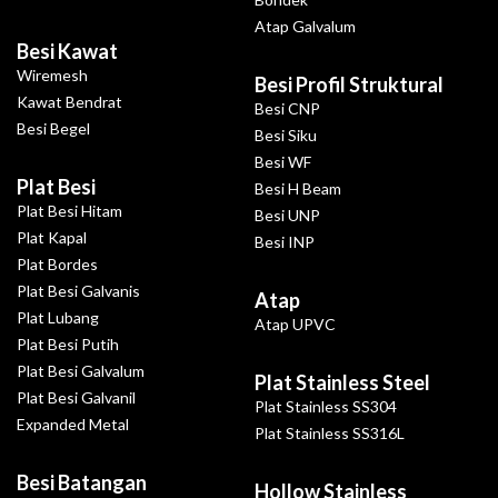
Atap Galvalum
Besi Kawat
Wiremesh
Besi Profil Struktural
Kawat Bendrat
Besi CNP
Besi Begel
Besi Siku
Besi WF
Plat Besi
Besi H Beam
Plat Besi Hitam
Besi UNP
Plat Kapal
Besi INP
Plat Bordes
Plat Besi Galvanis
Atap
Plat Lubang
Atap UPVC
Plat Besi Putih
Plat Besi Galvalum
Plat Stainless Steel
Plat Besi Galvanil
Plat Stainless SS304
Expanded Metal
Plat Stainless SS316L
Besi Batangan
Hollow Stainless