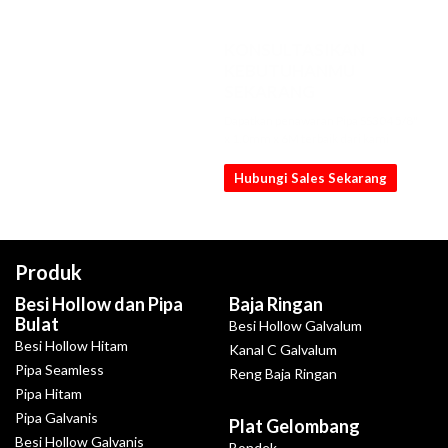
KONSULTASIKAN
KEBUTUHANMU
SEKARANG
Dapatkan penawaran Pipa SS304 5/8"
x 1.0mm x 6M terbaik dari kami
Hubungi Sales Sekarang
Produk
Besi Hollow dan Pipa
Baja Ringan
Bulat
Besi Hollow Galvalum
Besi Hollow Hitam
Kanal C Galvalum
Pipa Seamless
Reng Baja Ringan
Pipa Hitam
Pipa Galvanis
Plat Gelombang
Besi Hollow Galvanis
Bondek