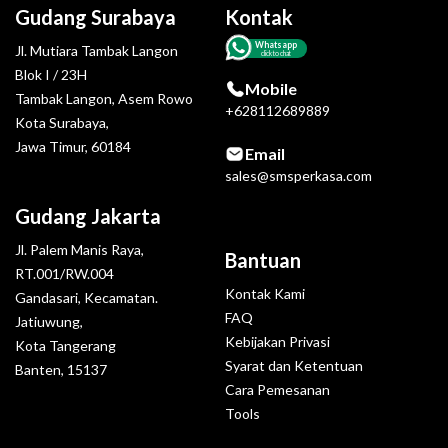
Gudang Surabaya
Kontak
Whatsapp
Jl. Mutiara Tambak Langon
click to chat
Blok I / 23H
Mobile
Tambak Langon, Asem Rowo
+628112689889
Kota Surabaya,
Jawa Timur, 60184
Email
sales@smsperkasa.com
Gudang Jakarta
Jl. Palem Manis Raya,
Bantuan
RT.001/RW.004
Kontak Kami
Gandasari, Kecamatan.
FAQ
Jatiuwung,
Kebijakan Privasi
Kota Tangerang
Syarat dan Ketentuan
Banten, 15137
Cara Pemesanan
Tools