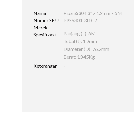
Nama
Pipa SS304 3" x 1.2mm x 6M
Nomor SKU
PPSS304-3I1C2
Merek
-
Panjang (L): 6M
Spesifikasi
Tebal (t): 1.2mm
Diameter (D): 76.2mm
Berat: 13.45Kg
Keterangan
-