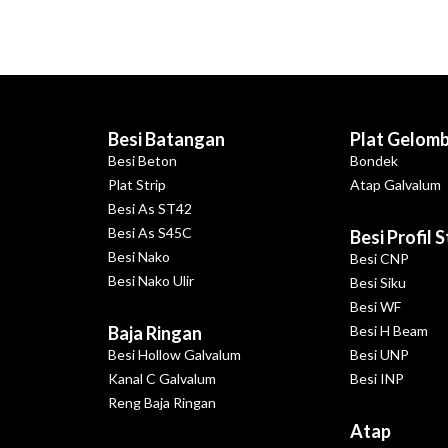
Besi Batangan
Plat Gelom
Besi Beton
Bondek
Plat Strip
Atap Galvalum
Besi As ST42
Besi As S45C
Besi Profil 
Besi Nako
Besi CNP
Besi Nako Ulir
Besi Siku
Besi WF
Baja Ringan
Besi H Beam
Besi Hollow Galvalum
Besi UNP
Kanal C Galvalum
Besi INP
Reng Baja Ringan
Atap