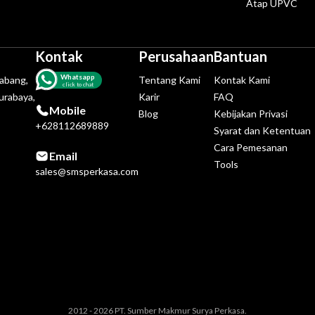
Atap UPVC
Kontak
Perusahaan
Bantuan
Whatsapp
tabang,
Tentang Kami
Kontak Kami
click to chat
urabaya,
Karir
FAQ
Mobile
Blog
Kebijakan Privasi
+628112689889
Syarat dan Ketentuan
Cara Pemesanan
Email
Tools
sales@smsperkasa.com
2012 - 2026 PT. Sumber Makmur Surya Perkasa.