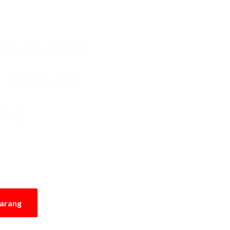
TASIKAN
UHANMU
NG
 Pipa SS304 3" x 1.2mm x 6M terbaik
karang