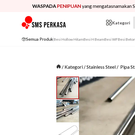
WASPADA
PENIPUAN
yang mengatasnamakan S
Kategori
Semua Produk
Besi Hollow Hitam
Besi H Beam
Besi WF
Besi Beto
/
Kategori
/
Stainless Steel
/
Pipa St