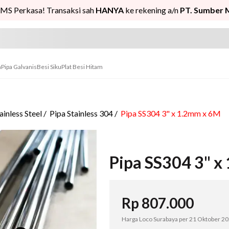
MS Perkasa! Transaksi sah
HANYA
ke rekening a/n
PT. Sumber 
n
Pipa Galvanis
Besi Siku
Plat Besi Hitam
ainless Steel
/
Pipa Stainless 304
/
Pipa SS304 3" x 1.2mm x 6M
Pipa SS304 3" x
Rp
807.000
Harga Loco Surabaya per
21 Oktober 2