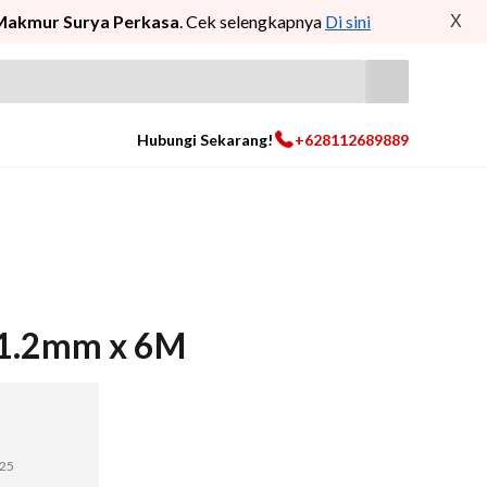
Makmur Surya Perkasa
. Cek selengkapnya
Di sini
X
Hubungi Sekarang!
+628112689889
 1.2mm x 6M
025