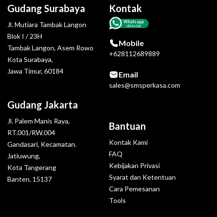
Gudang Surabaya
Kontak
Whatsapp
Jl. Mutiara Tambak Langon
click to chat
Blok I / 23H
Mobile
Tambak Langon, Asem Rowo
+628112689889
Kota Surabaya,
Jawa Timur, 60184
Email
sales@smsperkasa.com
Gudang Jakarta
Jl. Palem Manis Raya,
Bantuan
RT.001/RW.004
Kontak Kami
Gandasari, Kecamatan.
FAQ
Jatiuwung,
Kebijakan Privasi
Kota Tangerang
Syarat dan Ketentuan
Banten, 15137
Cara Pemesanan
Tools