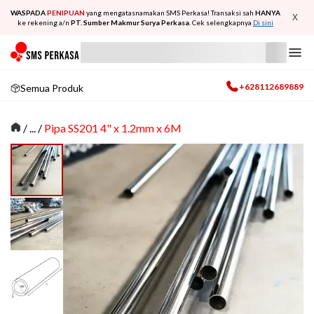
WASPADA
PENIPUAN
yang mengatasnamakan SMS Perkasa! Transaksi sah
HANYA
X
ke rekening a/n
PT. Sumber Makmur Surya Perkasa
. Cek selengkapnya
Di sini
+628112689889
Semua Produk
/
... /
Pipa SS201 4" x 1.2mm x 6M