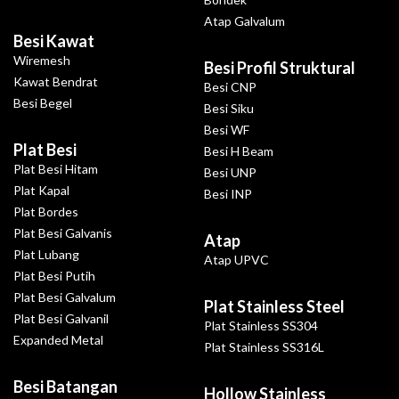
Atap Galvalum
Besi Kawat
Wiremesh
Besi Profil Struktural
Kawat Bendrat
Besi CNP
Besi Begel
Besi Siku
Besi WF
Plat Besi
Besi H Beam
Plat Besi Hitam
Besi UNP
Plat Kapal
Besi INP
Plat Bordes
Plat Besi Galvanis
Atap
Plat Lubang
Atap UPVC
Plat Besi Putih
Plat Besi Galvalum
Plat Stainless Steel
Plat Besi Galvanil
Plat Stainless SS304
Expanded Metal
Plat Stainless SS316L
Besi Batangan
Hollow Stainless