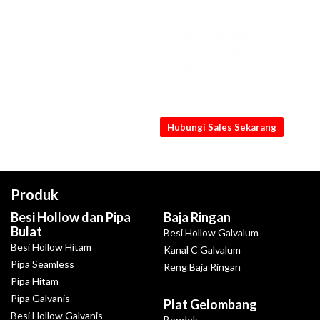
KONSULTASIKAN
KEBUTUHANMU
SEKARANG
Dapatkan penawaran Pipa SS201 4" x
1.2mm x 6M terbaik dari kami
Hubungi Sales Sekarang
Produk
Besi Hollow dan Pipa
Baja Ringan
Bulat
Besi Hollow Galvalum
Besi Hollow Hitam
Kanal C Galvalum
Pipa Seamless
Reng Baja Ringan
Pipa Hitam
Pipa Galvanis
Plat Gelombang
Besi Hollow Galvanis
Bondek