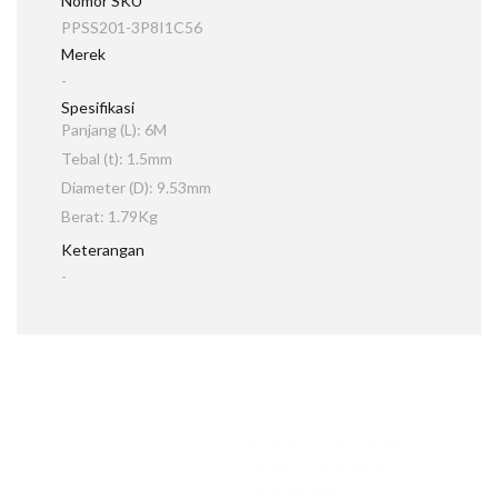
Nomor SKU
PPSS201-3P8I1C56
Merek
-
Spesifikasi
Panjang (L): 6M
Tebal (t): 1.5mm
Diameter (D): 9.53mm
Berat: 1.79Kg
Keterangan
-
KONSULTASIKAN
KEBUTUHANMU
SEKARANG