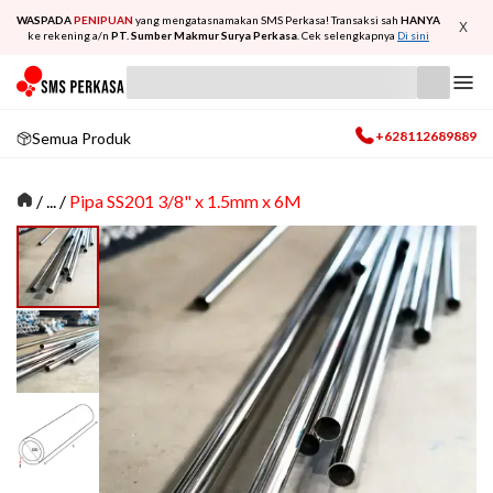
WASPADA
PENIPUAN
yang mengatasnamakan SMS Perkasa! Transaksi sah
HANYA
X
ke rekening a/n
PT. Sumber Makmur Surya Perkasa
. Cek selengkapnya
Di sini
+628112689889
Semua Produk
/
... /
Pipa SS201 3/8" x 1.5mm x 6M