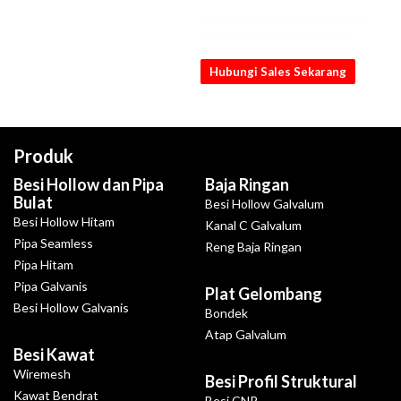
Dapatkan penawaran Pipa SS201 3/8"
x 1.5mm x 6M terbaik dari kami
Hubungi Sales Sekarang
Produk
Besi Hollow dan Pipa
Baja Ringan
Bulat
Besi Hollow Galvalum
Besi Hollow Hitam
Kanal C Galvalum
Pipa Seamless
Reng Baja Ringan
Pipa Hitam
Pipa Galvanis
Plat Gelombang
Besi Hollow Galvanis
Bondek
Atap Galvalum
Besi Kawat
Wiremesh
Besi Profil Struktural
Kawat Bendrat
Besi CNP