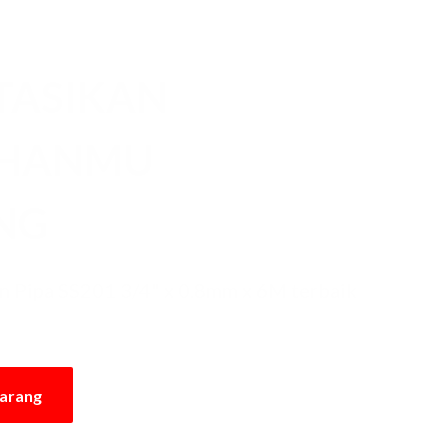
TASIKAN
UHANMU
NG
 Pipa SS201 3/4" x 0.8mm x 6M terbaik
karang