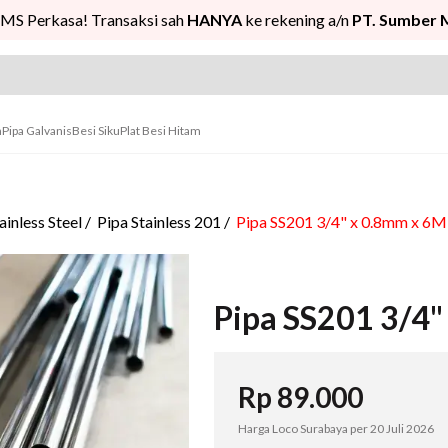
MS Perkasa! Transaksi sah
HANYA
ke rekening a/n
PT. Sumber 
n
Pipa Galvanis
Besi Siku
Plat Besi Hitam
ainless Steel
/
Pipa Stainless 201
/
Pipa SS201 3/4" x 0.8mm x 6M
Pipa SS201 3/4"
Rp
89.000
Harga Loco Surabaya per
20 Juli 2026