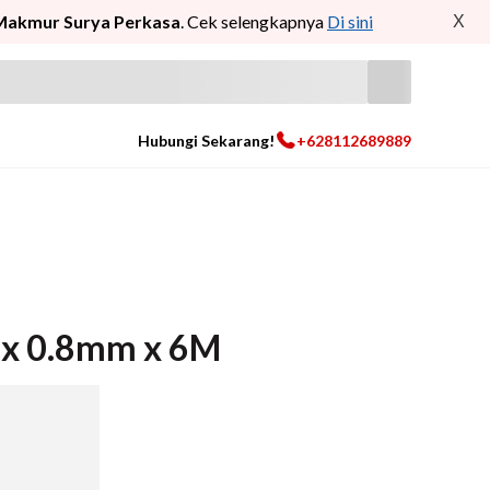
Makmur Surya Perkasa
. Cek selengkapnya
Di sini
X
Hubungi Sekarang!
+628112689889
 x 0.8mm x 6M