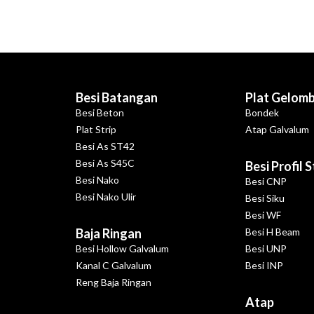
Besi Batangan
Plat Gelom
Besi Beton
Bondek
Plat Strip
Atap Galvalum
Besi As ST42
Besi As S45C
Besi Profil 
Besi Nako
Besi CNP
Besi Nako Ulir
Besi Siku
Besi WF
Baja Ringan
Besi H Beam
Besi Hollow Galvalum
Besi UNP
Kanal C Galvalum
Besi INP
Reng Baja Ringan
Atap