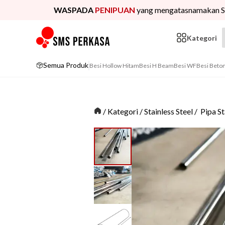
WASPADA
PENIPUAN
yang mengatasnamakan S
Kategori
Semua Produk
Besi Hollow Hitam
Besi H Beam
Besi WF
Besi Beto
/
Kategori
/
Stainless Steel
/
Pipa St