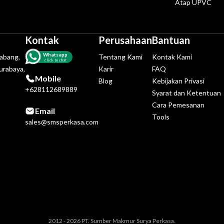
Atap UPVC
Kontak
Perusahaan
Bantuan
Whatsapp
tabang,
Tentang Kami
Kontak Kami
click to chat
urabaya,
Karir
FAQ
Mobile
Blog
Kebijakan Privasi
+628112689889
Syarat dan Ketentuan
Cara Pemesanan
Email
Tools
sales@smsperkasa.com
2012 - 2026 PT. Sumber Makmur Surya Perkasa.