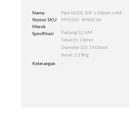
Nama
Pipa SS201 3/4" x 0.8mm x 6M
Nomor SKU
PPSS201-3P4I0C86
Merek
-
Panjang (L): 6M
Spesifikasi
Tebal (t): 0.8mm
Diameter (D): 19.05mm
Berat: 2.19Kg
Keterangan
-