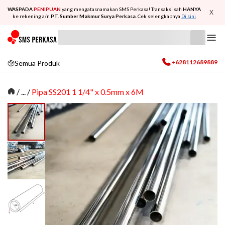
WASPADA
PENIPUAN
yang mengatasnamakan SMS Perkasa! Transaksi sah
HANYA
X
ke rekening a/n
PT. Sumber Makmur Surya Perkasa
. Cek selengkapnya
Di sini
+628112689889
Semua Produk
/
... /
Pipa SS201 1 1/4" x 0.5mm x 6M