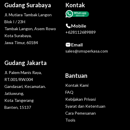
Gudang Surabaya
Kontak
Whatsapp
Jl. Mutiara Tambak Langon
click to chat
Blok I / 23H
Mobile
Tambak Langon, Asem Rowo
+628112689889
Kota Surabaya,
Jawa Timur, 60184
Email
sales@smsperkasa.com
Gudang Jakarta
Jl. Palem Manis Raya,
Bantuan
RT.001/RW.004
Kontak Kami
Gandasari, Kecamatan.
FAQ
Jatiuwung,
Kebijakan Privasi
Kota Tangerang
Syarat dan Ketentuan
Banten, 15137
Cara Pemesanan
Tools