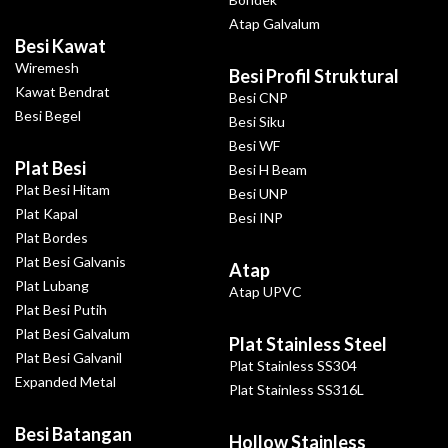
Atap Galvalum
Besi Kawat
Wiremesh
Besi Profil Struktural
Kawat Bendrat
Besi CNP
Besi Begel
Besi Siku
Besi WF
Plat Besi
Besi H Beam
Plat Besi Hitam
Besi UNP
Plat Kapal
Besi INP
Plat Bordes
Plat Besi Galvanis
Atap
Plat Lubang
Atap UPVC
Plat Besi Putih
Plat Besi Galvalum
Plat Stainless Steel
Plat Besi Galvanil
Plat Stainless SS304
Expanded Metal
Plat Stainless SS316L
Besi Batangan
Hollow Stainless