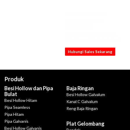
KONSULTASIKAN
KEBUTUHANMU
SEKARANG
Dapatkan penawaran Pipa SS201 1
1/4" x 0.5mm x 6M terbaik dari kami
Hubungi Sales Sekarang
Produk
Besi Hollow dan Pipa
Baja Ringan
Bulat
Besi Hollow Galvalum
Besi Hollow Hitam
Kanal C Galvalum
Pipa Seamless
Reng Baja Ringan
Pipa Hitam
Pipa Galvanis
Plat Gelombang
Besi Hollow Galvanis
Bondek