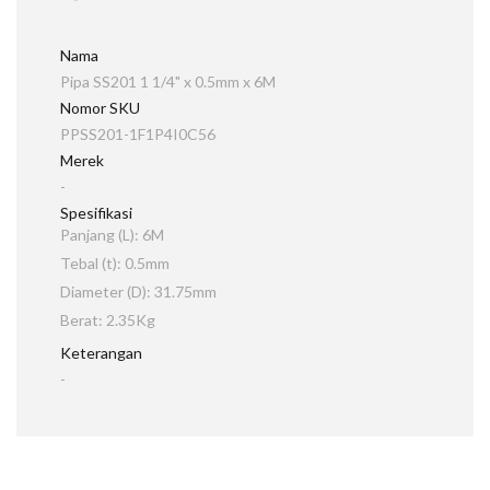
Nama
Pipa SS201 1 1/4" x 0.5mm x 6M
Nomor SKU
PPSS201-1F1P4I0C56
Merek
-
Spesifikasi
Panjang (L): 6M
Tebal (t): 0.5mm
Diameter (D): 31.75mm
Berat: 2.35Kg
Keterangan
-