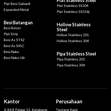
Plat Stainless Steel
Plat Besi Galvanil
Plat Stainless SS304
Expanded Metal
Plat Stainless SS316L
Besi Batangan
Hollow Stainless
Besi Beton
Steel
Plat Strip
Hollow Stainless 201
Besi As ST42
Hollow Stainless 304
Besi As S45C
Besi Nako
Pipa Stainless Steel
Besi Nako Ulir
Pipa Stainless 201
Pipa Stainless 304
Kantor
Perusahaan
Jl. BKR Pelajar 51, Ketabang,
Tentang Kami