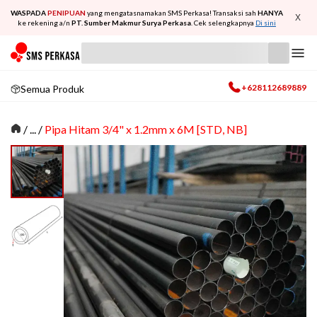
WASPADA
PENIPUAN
yang mengatasnamakan SMS Perkasa! Transaksi sah
HANYA
X
ke rekening a/n
PT. Sumber Makmur Surya Perkasa
. Cek selengkapnya
Di sini
+628112689889
Semua Produk
/
... /
Pipa Hitam 3/4" x 1.2mm x 6M [STD, NB]