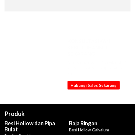
KONSULTASIKAN
KEBUTUHANMU
SEKARANG
Dapatkan penawaran Pipa Hitam 3/4"
x 1.2mm x 6M [STD, NB] terbaik dari
kami
Hubungi Sales Sekarang
Produk
Besi Hollow dan Pipa
Baja Ringan
Bulat
Besi Hollow Galvalum