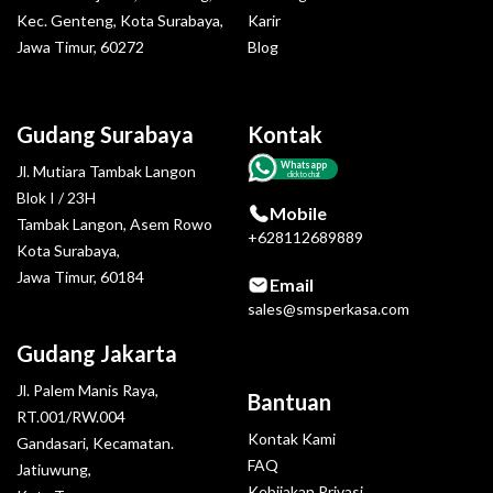
Kec. Genteng, Kota Surabaya,
Karir
Jawa Timur, 60272
Blog
Gudang Surabaya
Kontak
Whatsapp
Jl. Mutiara Tambak Langon
click to chat
Blok I / 23H
Mobile
Tambak Langon, Asem Rowo
+628112689889
Kota Surabaya,
Jawa Timur, 60184
Email
sales@smsperkasa.com
Gudang Jakarta
Jl. Palem Manis Raya,
Bantuan
RT.001/RW.004
Kontak Kami
Gandasari, Kecamatan.
FAQ
Jatiuwung,
Kebijakan Privasi