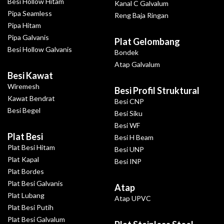
Besi Hollow Hitam
Kanal C Galvalum
Pipa Seamless
Reng Baja Ringan
Pipa Hitam
Pipa Galvanis
Plat Gelombang
Besi Hollow Galvanis
Bondek
Atap Galvalum
Besi Kawat
Wiremesh
Besi Profil Struktural
Kawat Bendrat
Besi CNP
Besi Begel
Besi Siku
Besi WF
Plat Besi
Besi H Beam
Plat Besi Hitam
Besi UNP
Plat Kapal
Besi INP
Plat Bordes
Plat Besi Galvanis
Atap
Plat Lubang
Atap UPVC
Plat Besi Putih
Plat Besi Galvalum