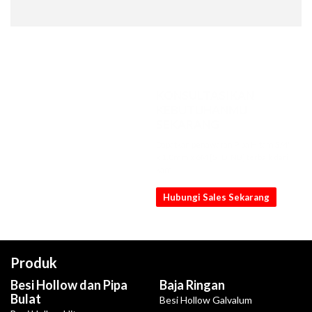
KONSULTASIKAN
KEBUTUHANMU
SEKARANG
Dapatkan penawaran Pipa Hitam 3/4"
x 1.0mm x 6M [STD, NB] terbaik dari
kami
Hubungi Sales Sekarang
Produk
Besi Hollow dan Pipa
Baja Ringan
Bulat
Besi Hollow Galvalum