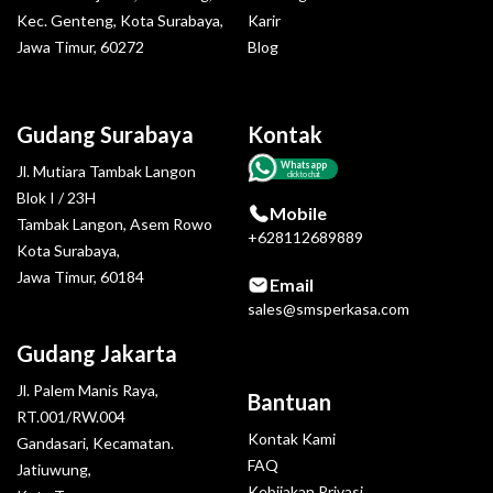
Kec. Genteng, Kota Surabaya,
Karir
Jawa Timur, 60272
Blog
Gudang Surabaya
Kontak
Whatsapp
Jl. Mutiara Tambak Langon
click to chat
Blok I / 23H
Mobile
Tambak Langon, Asem Rowo
+628112689889
Kota Surabaya,
Jawa Timur, 60184
Email
sales@smsperkasa.com
Gudang Jakarta
Jl. Palem Manis Raya,
Bantuan
RT.001/RW.004
Kontak Kami
Gandasari, Kecamatan.
FAQ
Jatiuwung,
Kebijakan Privasi