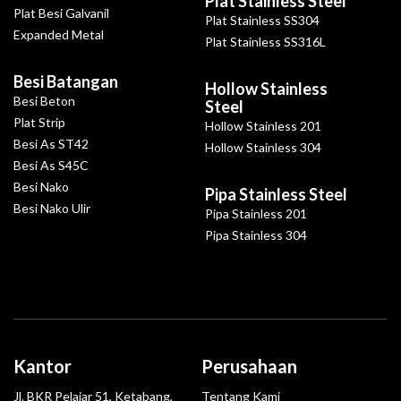
Plat Stainless Steel
Plat Besi Galvanil
Plat Stainless SS304
Expanded Metal
Plat Stainless SS316L
Besi Batangan
Hollow Stainless
Besi Beton
Steel
Plat Strip
Hollow Stainless 201
Besi As ST42
Hollow Stainless 304
Besi As S45C
Besi Nako
Pipa Stainless Steel
Besi Nako Ulir
Pipa Stainless 201
Pipa Stainless 304
Kantor
Perusahaan
Jl. BKR Pelajar 51, Ketabang,
Tentang Kami