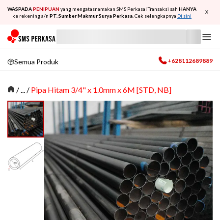
WASPADA
PENIPUAN
yang mengatasnamakan SMS Perkasa! Transaksi sah
HANYA
X
ke rekening a/n
PT. Sumber Makmur Surya Perkasa
. Cek selengkapnya
Di sini
+628112689889
Semua Produk
/
... /
Pipa Hitam 3/4" x 1.0mm x 6M [STD, NB]