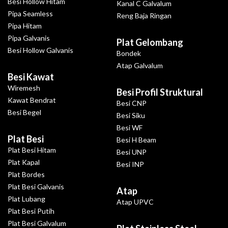
Besi Hollow Hitam
Kanal C Galvalum
Pipa Seamless
Reng Baja Ringan
Pipa Hitam
Pipa Galvanis
Plat Gelombang
Besi Hollow Galvanis
Bondek
Atap Galvalum
Besi Kawat
Wiremesh
Besi Profil Struktural
Kawat Bendrat
Besi CNP
Besi Begel
Besi Siku
Besi WF
Plat Besi
Besi H Beam
Plat Besi Hitam
Besi UNP
Plat Kapal
Besi INP
Plat Bordes
Plat Besi Galvanis
Atap
Plat Lubang
Atap UPVC
Plat Besi Putih
Plat Besi Galvalum