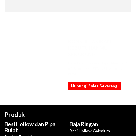
KONSULTASIKAN
KEBUTUHANMU
SEKARANG
Dapatkan penawaran Pipa Hitam 1/2"
x 1.8mm x 6M [STD, NB] terbaik dari
kami
Hubungi Sales Sekarang
Produk
Besi Hollow dan Pipa
Baja Ringan
Bulat
Besi Hollow Galvalum