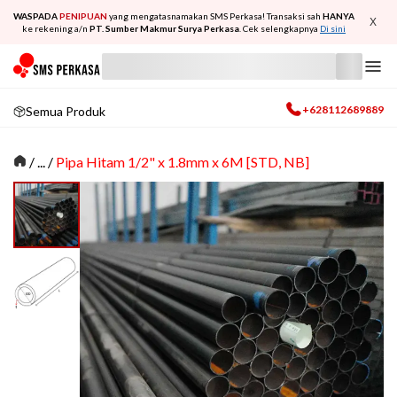
WASPADA
PENIPUAN
yang mengatasnamakan SMS Perkasa! Transaksi sah
HANYA
X
ke rekening a/n
PT. Sumber Makmur Surya Perkasa
. Cek selengkapnya
Di sini
+628112689889
Semua Produk
/
... /
Pipa Hitam 1/2" x 1.8mm x 6M [STD, NB]