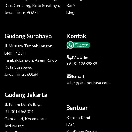
Kec. Genteng, Kota Surabaya,
Karir
Jawa Timur, 60272
Blog
Gudang Surabaya
Kontak
Whatsapp
Jl. Mutiara Tambak Langon
click to chat
Blok I / 23H
Mobile
Tambak Langon, Asem Rowo
+628112689889
Kota Surabaya,
Jawa Timur, 60184
Email
sales@smsperkasa.com
Gudang Jakarta
Jl. Palem Manis Raya,
Bantuan
RT.001/RW.004
Kontak Kami
Gandasari, Kecamatan.
FAQ
Jatiuwung,
Kebijakan Privasi