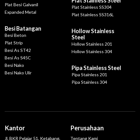
Plat Stainless Steel
Plat Besi Galvanil
Plat Stainless SS304
Expanded Metal
Plat Stainless SS316L
Besi Batangan
Hollow Stainless
Besi Beton
Steel
Plat Strip
Hollow Stainless 201
Besi As ST42
Hollow Stainless 304
Besi As S45C
Besi Nako
Pipa Stainless Steel
Besi Nako Ulir
Pipa Stainless 201
Pipa Stainless 304
Kantor
Perusahaan
Jl. BKR Pelajar 51, Ketabang,
Tentang Kami