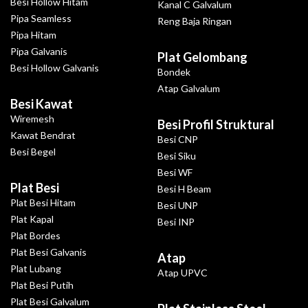
Besi Hollow Hitam
Kanal C Galvalum
Pipa Seamless
Reng Baja Ringan
Pipa Hitam
Pipa Galvanis
Plat Gelombang
Besi Hollow Galvanis
Bondek
Atap Galvalum
Besi Kawat
Wiremesh
Besi Profil Struktural
Kawat Bendrat
Besi CNP
Besi Begel
Besi Siku
Besi WF
Plat Besi
Besi H Beam
Plat Besi Hitam
Besi UNP
Plat Kapal
Besi INP
Plat Bordes
Plat Besi Galvanis
Atap
Plat Lubang
Atap UPVC
Plat Besi Putih
Plat Besi Galvalum