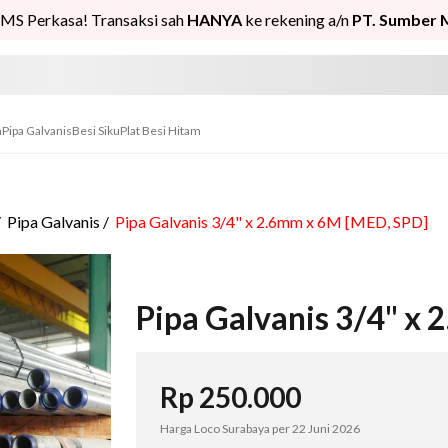
MS Perkasa! Transaksi sah
HANYA
ke rekening a/n
PT. Sumber 
n
Pipa Galvanis
Besi Siku
Plat Besi Hitam
/
Pipa Galvanis
/
Pipa Galvanis 3/4" x 2.6mm x 6M [MED, SPD]
Pipa Galvanis 3/4" x
Rp
250.000
Harga Loco Surabaya per
22 Juni 2026