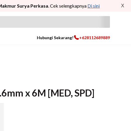
Makmur Surya Perkasa
. Cek selengkapnya
Di sini
X
Hubungi Sekarang!
+628112689889
 2.6mm x 6M [MED, SPD]