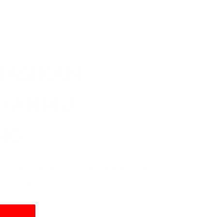
TASIKAN
UHANMU
NG
 Pipa Galvanis 3/4" x 2.6mm x 6M
dari kami