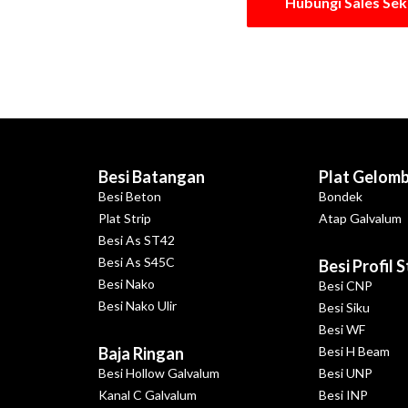
Hubungi Sales Se
Besi Batangan
Plat Gelom
Besi Beton
Bondek
Plat Strip
Atap Galvalum
Besi As ST42
Besi As S45C
Besi Profil 
Besi Nako
Besi CNP
Besi Nako Ulir
Besi Siku
Besi WF
Baja Ringan
Besi H Beam
Besi Hollow Galvalum
Besi UNP
Kanal C Galvalum
Besi INP