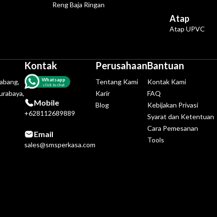
Reng Baja Ringan
Atap
Atap UPVC
Kontak
Perusahaan
Bantuan
Whatsapp
tabang,
Tentang Kami
Kontak Kami
click to chat
urabaya,
Karir
FAQ
Mobile
Blog
Kebijakan Privasi
+628112689889
Syarat dan Ketentuan
Cara Pemesanan
Email
Tools
sales@smsperkasa.com