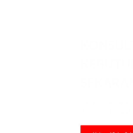
KONSUL
KEBUT
SEKARA
Dapatkan penawaran
[MED, SPD] terbaik 