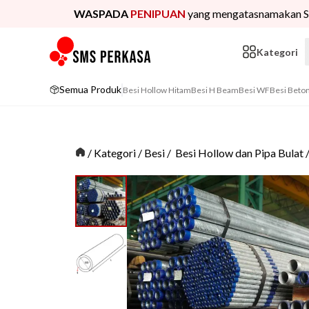
WASPADA
PENIPUAN
yang mengatasnamakan S
Kategori
Semua Produk
Besi Hollow Hitam
Besi H Beam
Besi WF
Besi Beto
/
Kategori
/
Besi
/
Besi Hollow dan Pipa Bulat