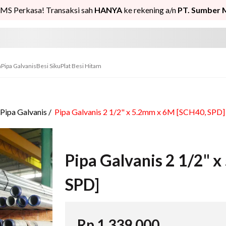
MS Perkasa! Transaksi sah
HANYA
ke rekening a/n
PT. Sumber 
n
Pipa Galvanis
Besi Siku
Plat Besi Hitam
Pipa Galvanis
/
Pipa Galvanis 2 1/2" x 5.2mm x 6M [SCH40, SPD]
Pipa Galvanis 2 1/2" 
SPD]
Rp
1.339.000