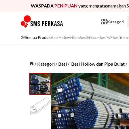
WASPADA
PENIPUAN
yang mengatasnamakan S
Kategori
Semua Produk
Besi Hollow Hitam
Besi H Beam
Besi WF
Besi Beto
/
Kategori
/
Besi
/
Besi Hollow dan Pipa Bulat
/