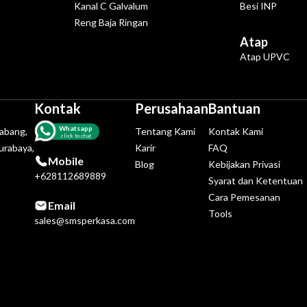
Kanal C Galvalum
Besi INP
Reng Baja Ringan
Atap
Atap UPVC
Kontak
Perusahaan
Bantuan
Whatsapp
tabang,
Tentang Kami
Kontak Kami
click to chat
urabaya,
Karir
FAQ
Mobile
Blog
Kebijakan Privasi
+628112689889
Syarat dan Ketentuan
Cara Pemesanan
Email
Tools
sales@smsperkasa.com