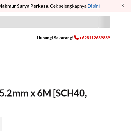
Makmur Surya Perkasa
. Cek selengkapnya
Di sini
X
Hubungi Sekarang!
+628112689889
x 5.2mm x 6M [SCH40,