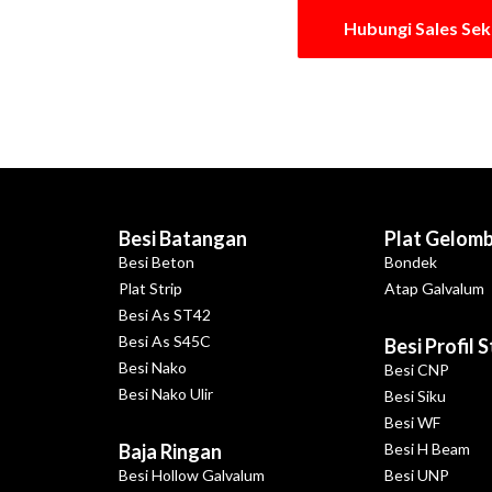
Hubungi Sales Se
Besi Batangan
Plat Gelom
Besi Beton
Bondek
Plat Strip
Atap Galvalum
Besi As ST42
Besi As S45C
Besi Profil 
Besi Nako
Besi CNP
Besi Nako Ulir
Besi Siku
Besi WF
Baja Ringan
Besi H Beam
Besi Hollow Galvalum
Besi UNP