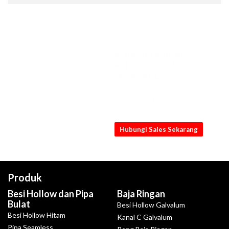
KONSULTASIKAN
KEBUTUHANMU
SEKARANG
Dapatkan penawaran Atap UPVC
Double Layer 12mm x 760mm x 4M
[Mattaka, Clear] terbaik dari kami
Hubungi Sales Sekarang
Produk
Besi Hollow dan Pipa
Baja Ringan
Bulat
Besi Hollow Galvalum
Besi Hollow Hitam
Kanal C Galvalum
Pipa Seamless