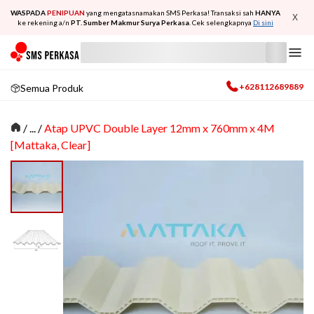
WASPADA
PENIPUAN
yang mengatasnamakan SMS Perkasa! Transaksi sah
HANYA
X
ke rekening a/n
PT. Sumber Makmur Surya Perkasa
. Cek selengkapnya
Di sini
+628112689889
Semua Produk
/
... /
Atap UPVC Double Layer 12mm x 760mm x 4M
[Mattaka, Clear]