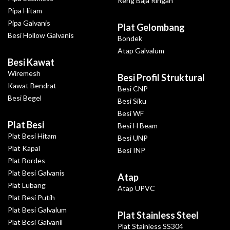
Reng Baja Ringan
Pipa Hitam
Pipa Galvanis
Plat Gelombang
Besi Hollow Galvanis
Bondek
Atap Galvalum
Besi Kawat
Wiremesh
Besi Profil Struktural
Kawat Bendrat
Besi CNP
Besi Begel
Besi Siku
Besi WF
Plat Besi
Besi H Beam
Plat Besi Hitam
Besi UNP
Plat Kapal
Besi INP
Plat Bordes
Plat Besi Galvanis
Atap
Plat Lubang
Atap UPVC
Plat Besi Putih
Plat Besi Galvalum
Plat Stainless Steel
Plat Besi Galvanil
Plat Stainless SS304