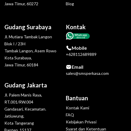
Jawa Timur, 60272
Blog
Gudang Surabaya
Kontak
Whatsapp
Jl. Mutiara Tambak Langon
click to chat
Blok I / 23H
Mobile
Tambak Langon, Asem Rowo
+628112689889
Kota Surabaya,
Jawa Timur, 60184
Email
sales@smsperkasa.com
Gudang Jakarta
Jl. Palem Manis Raya,
Bantuan
RT.001/RW.004
Kontak Kami
Gandasari, Kecamatan.
FAQ
Jatiuwung,
Kebijakan Privasi
Kota Tangerang
Syarat dan Ketentuan
Banten, 15137