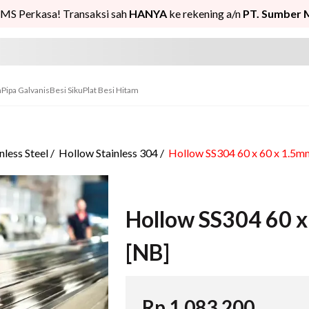
MS Perkasa! Transaksi sah
HANYA
ke rekening a/n
PT. Sumber 
n
Pipa Galvanis
Besi Siku
Plat Besi Hitam
nless Steel
/
Hollow Stainless 304
/
Hollow SS304 60 x 60 x 1.5m
Hollow SS304 60 x
[NB]
Rp
1.083.200