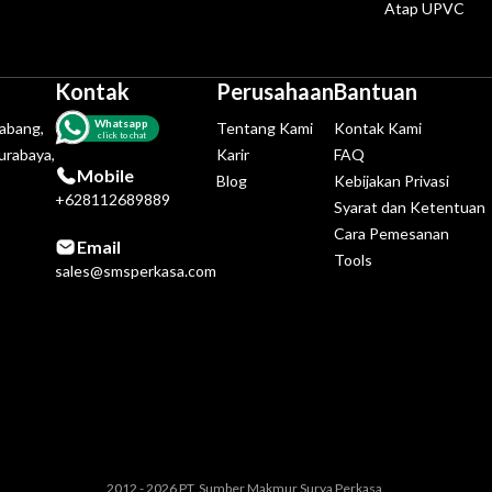
Atap UPVC
Kontak
Perusahaan
Bantuan
Whatsapp
tabang,
Tentang Kami
Kontak Kami
click to chat
urabaya,
Karir
FAQ
Mobile
Blog
Kebijakan Privasi
+628112689889
Syarat dan Ketentuan
Cara Pemesanan
Email
Tools
sales@smsperkasa.com
2012 - 2026 PT. Sumber Makmur Surya Perkasa.