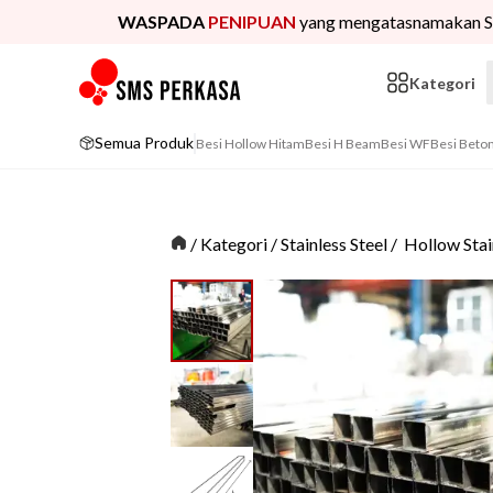
WASPADA
PENIPUAN
yang mengatasnamakan S
Kategori
Semua Produk
Besi Hollow Hitam
Besi H Beam
Besi WF
Besi Beto
/
Kategori
/
Stainless Steel
/
Hollow Stai