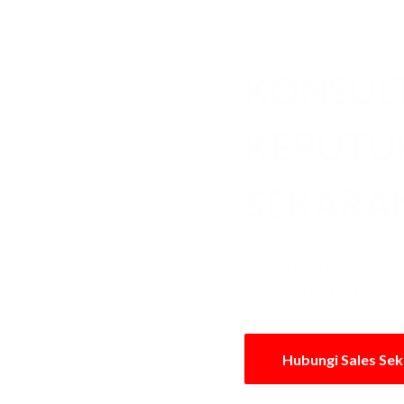
KONSUL
KEBUT
SEKARA
Dapatkan penawara
[NB] terbaik dari k
Hubungi Sales Se