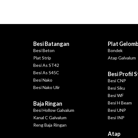
Besi Batangan
Plat Gelom
Besi Beton
Bondek
Plat Strip
Atap Galvalum
Besi As ST42
Besi As S45C
Besi Profil 
Besi Nako
Besi CNP
Besi Nako Ulir
Besi Siku
Besi WF
Baja Ringan
Besi H Beam
Besi Hollow Galvalum
Besi UNP
Kanal C Galvalum
Besi INP
Reng Baja Ringan
Atap