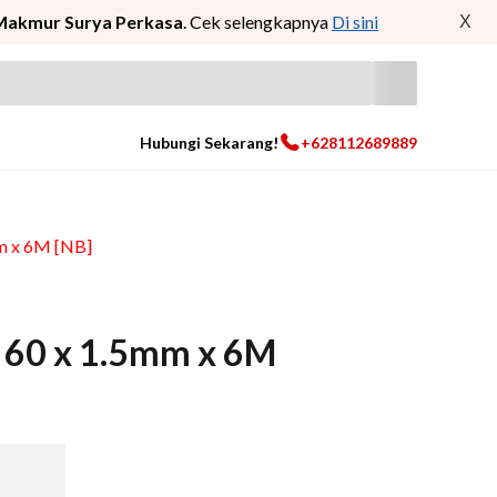
Makmur Surya Perkasa
. Cek selengkapnya
Di sini
X
Hubungi Sekarang!
+628112689889
m x 6M [NB]
 60 x 1.5mm x 6M