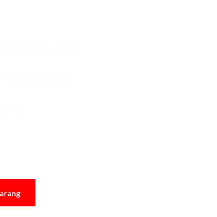
TASIKAN
UHANMU
NG
n Hollow SS304 60 x 60 x 1.5mm x 6M
ami
karang