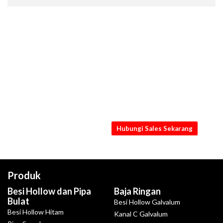
KONSULTASIKAN
KEBUTUHANMU
SEKARANG
Dapatkan penawaran Hollow SS304
50 x 50 x 1.2mm x 6M [NB] terbaik
dari kami
Hubungi Sales Sekarang
Produk
Besi Hollow dan Pipa
Baja Ringan
Bulat
Besi Hollow Galvalum
Besi Hollow Hitam
Kanal C Galvalum