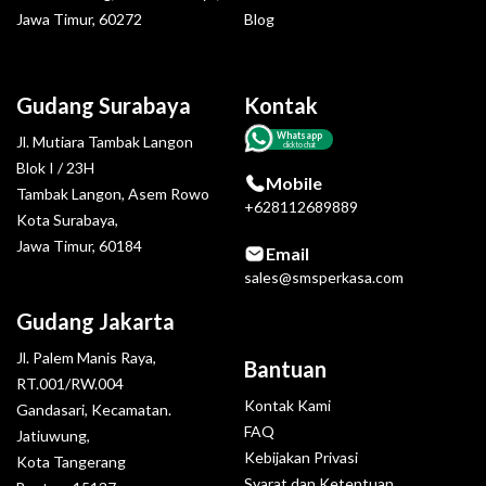
Jawa Timur, 60272
Blog
Gudang Surabaya
Kontak
Whatsapp
Jl. Mutiara Tambak Langon
click to chat
Blok I / 23H
Mobile
Tambak Langon, Asem Rowo
+628112689889
Kota Surabaya,
Jawa Timur, 60184
Email
sales@smsperkasa.com
Gudang Jakarta
Jl. Palem Manis Raya,
Bantuan
RT.001/RW.004
Kontak Kami
Gandasari, Kecamatan.
FAQ
Jatiuwung,
Kebijakan Privasi
Kota Tangerang
Syarat dan Ketentuan