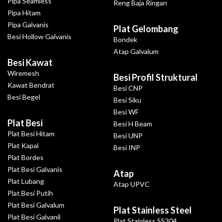
Pipa Seamless
Reng Baja Ringan
Pipa Hitam
Pipa Galvanis
Plat Gelombang
Besi Hollow Galvanis
Bondek
Atap Galvalum
Besi Kawat
Wiremesh
Besi Profil Struktural
Kawat Bendrat
Besi CNP
Besi Begel
Besi Siku
Besi WF
Plat Besi
Besi H Beam
Plat Besi Hitam
Besi UNP
Plat Kapal
Besi INP
Plat Bordes
Plat Besi Galvanis
Atap
Plat Lubang
Atap UPVC
Plat Besi Putih
Plat Besi Galvalum
Plat Stainless Steel
Plat Besi Galvanil
Plat Stainless SS304