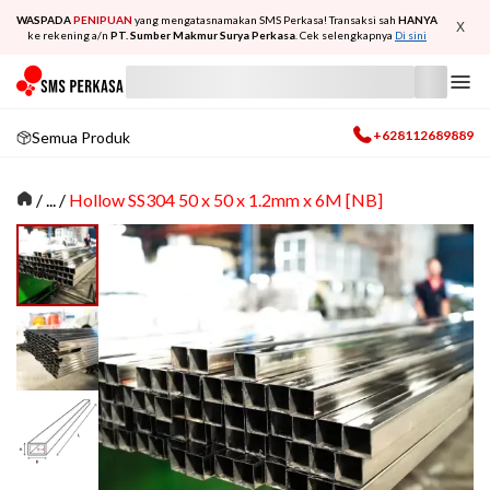
WASPADA
PENIPUAN
yang mengatasnamakan SMS Perkasa! Transaksi sah
HANYA
X
ke rekening a/n
PT. Sumber Makmur Surya Perkasa
. Cek selengkapnya
Di sini
+628112689889
Semua Produk
/
... /
Hollow SS304 50 x 50 x 1.2mm x 6M [NB]