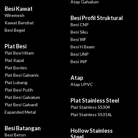
Atap Galvalum
Besi Kawat
Wiremesh
Besi Profil Struktural
Kawat Bendrat
Besi CNP
Besi Begel
Besi Siku
Besi WF
Plat Besi
Besi H Beam
Plat Besi Hitam
Besi UNP
Plat Kapal
Besi INP
Plat Bordes
Plat Besi Galvanis
Atap
Plat Lubang
Atap UPVC
Plat Besi Putih
Plat Besi Galvalum
Plat Stainless Steel
Plat Besi Galvanil
Plat Stainless SS304
Expanded Metal
Plat Stainless SS316L
Besi Batangan
Hollow Stainless
Besi Beton
Steel