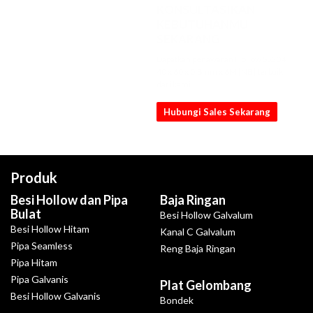
KONSULTASIKAN
KEBUTUHANMU
SEKARANG
Dapatkan penawaran Hollow SS304
40 x 60 x 0.8mm x 6M [NB] terbaik
dari kami
Hubungi Sales Sekarang
Produk
Besi Hollow dan Pipa
Baja Ringan
Bulat
Besi Hollow Galvalum
Besi Hollow Hitam
Kanal C Galvalum
Pipa Seamless
Reng Baja Ringan
Pipa Hitam
Pipa Galvanis
Plat Gelombang
Besi Hollow Galvanis
Bondek