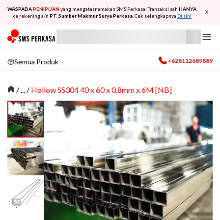
WASPADA
PENIPUAN
yang mengatasnamakan SMS Perkasa! Transaksi sah
HANYA
X
ke rekening a/n
PT. Sumber Makmur Surya Perkasa
. Cek selengkapnya
Di sini
+628112689889
Semua Produk
/
... /
Hollow SS304 40 x 60 x 0.8mm x 6M [NB]