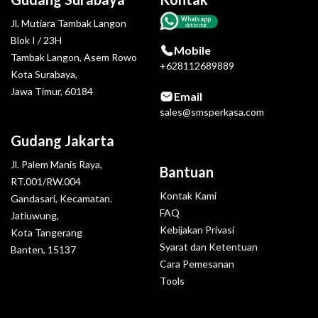
Whatsapp
Jl. Mutiara Tambak Langon
click to chat
Blok I / 23H
Mobile
Tambak Langon, Asem Rowo
+628112689889
Kota Surabaya,
Jawa Timur, 60184
Email
sales@smsperkasa.com
Gudang Jakarta
Jl. Palem Manis Raya,
Bantuan
RT.001/RW.004
Kontak Kami
Gandasari, Kecamatan.
FAQ
Jatiuwung,
Kebijakan Privasi
Kota Tangerang
Syarat dan Ketentuan
Banten, 15137
Cara Pemesanan
Tools