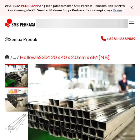
WASPADA
PENIPUAN
yang mengatasnamakan SMS Perkasa! Transaksi sah
HANYA
X
ke rekening a/n
PT. Sumber Makmur Surya Perkasa
. Cek selengkapnya
Di sini
+628112689889
Semua Produk
/
... /
Hollow SS304 20 x 40 x 2.0mm x 6M [NB]