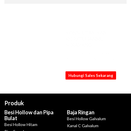
KONSULTASIKAN
KEBUTUHANMU
SEKARANG
Dapatkan penawaran Hollow SS304
20 x 40 x 2.0mm x 6M [NB] terbaik
dari kami
Hubungi Sales Sekarang
Produk
Besi Hollow dan Pipa
Baja Ringan
Bulat
Besi Hollow Galvalum
Besi Hollow Hitam
Kanal C Galvalum