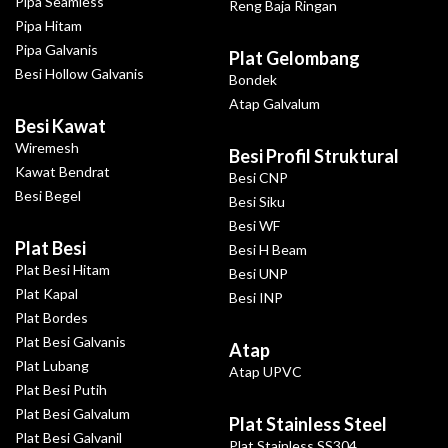
Pipa Seamless
Reng Baja Ringan
Pipa Hitam
Pipa Galvanis
Plat Gelombang
Besi Hollow Galvanis
Bondek
Atap Galvalum
Besi Kawat
Wiremesh
Besi Profil Struktural
Kawat Bendrat
Besi CNP
Besi Begel
Besi Siku
Besi WF
Plat Besi
Besi H Beam
Plat Besi Hitam
Besi UNP
Plat Kapal
Besi INP
Plat Bordes
Plat Besi Galvanis
Atap
Plat Lubang
Atap UPVC
Plat Besi Putih
Plat Besi Galvalum
Plat Stainless Steel
Plat Besi Galvanil
Plat Stainless SS304