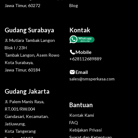
Jawa Timur, 60272
Blog
Gudang Surabaya
Kontak
Whatsapp
Jl. Mutiara Tambak Langon
click to chat
Blok I / 23H
Mobile
Tambak Langon, Asem Rowo
+628112689889
Kota Surabaya,
Jawa Timur, 60184
Email
sales@smsperkasa.com
Gudang Jakarta
Jl. Palem Manis Raya,
Bantuan
RT.001/RW.004
Kontak Kami
Gandasari, Kecamatan.
FAQ
Jatiuwung,
Kebijakan Privasi
Kota Tangerang
Syarat dan Ketentuan