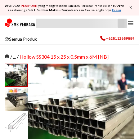
WASPADA
PENIPUAN
yang mengatasnamakan SMS Perkasa! Transaksi sah
HANYA
X
ke rekening a/n
PT. Sumber Makmur Surya Perkasa
. Cek selengkapnya
Di sini
+628112689889
Semua Produk
/
... /
Hollow SS304 15 x 25 x 0.5mm x 6M [NB]