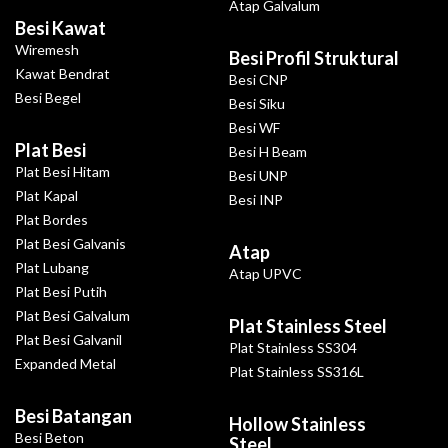
Atap Galvalum
Besi Kawat
Wiremesh
Besi Profil Struktural
Kawat Bendrat
Besi CNP
Besi Begel
Besi Siku
Besi WF
Plat Besi
Besi H Beam
Plat Besi Hitam
Besi UNP
Plat Kapal
Besi INP
Plat Bordes
Plat Besi Galvanis
Atap
Plat Lubang
Atap UPVC
Plat Besi Putih
Plat Besi Galvalum
Plat Stainless Steel
Plat Besi Galvanil
Plat Stainless SS304
Expanded Metal
Plat Stainless SS316L
Besi Batangan
Hollow Stainless
Besi Beton
Steel