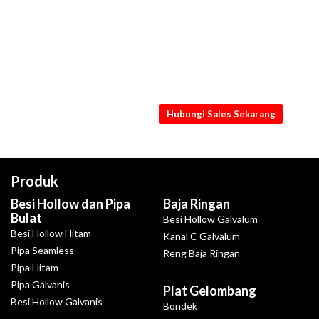
KONSULTASIKAN
KEBUTUHANMU
SEKARANG
Dapatkan penawaran Hollow SS304
15 x 25 x 0.5mm x 6M [NB] terbaik
dari kami
Hubungi Sales Sekarang
Produk
Besi Hollow dan Pipa
Baja Ringan
Bulat
Besi Hollow Galvalum
Besi Hollow Hitam
Kanal C Galvalum
Pipa Seamless
Reng Baja Ringan
Pipa Hitam
Pipa Galvanis
Plat Gelombang
Besi Hollow Galvanis
Bondek