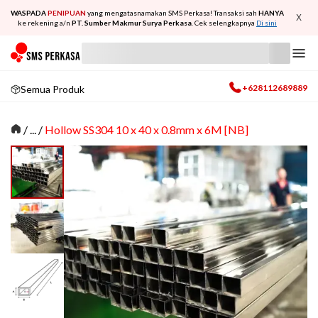
WASPADA
PENIPUAN
yang mengatasnamakan SMS Perkasa! Transaksi sah
HANYA
X
ke rekening a/n
PT. Sumber Makmur Surya Perkasa
. Cek selengkapnya
Di sini
+628112689889
Semua Produk
/
... /
Hollow SS304 10 x 40 x 0.8mm x 6M [NB]