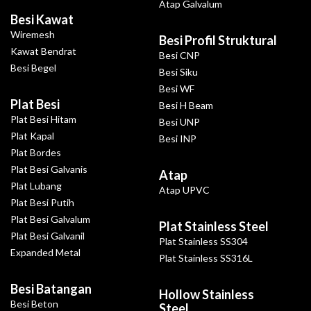
Atap Galvalum
Besi Kawat
Wiremesh
Besi Profil Struktural
Kawat Bendrat
Besi CNP
Besi Begel
Besi Siku
Besi WF
Plat Besi
Besi H Beam
Plat Besi Hitam
Besi UNP
Plat Kapal
Besi INP
Plat Bordes
Plat Besi Galvanis
Atap
Plat Lubang
Atap UPVC
Plat Besi Putih
Plat Besi Galvalum
Plat Stainless Steel
Plat Besi Galvanil
Plat Stainless SS304
Expanded Metal
Plat Stainless SS316L
Besi Batangan
Hollow Stainless
Besi Beton
Steel