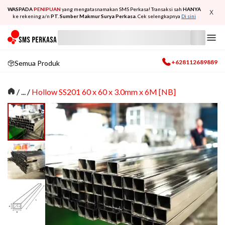
WASPADA
PENIPUAN
yang mengatasnamakan SMS Perkasa! Transaksi sah
HANYA
X
ke rekening a/n
PT. Sumber Makmur Surya Perkasa
. Cek selengkapnya
Di sini
+628112689889
Semua Produk
/
... /
Hollow SS201 60 x 60 x 3.0mm x 6M [NB]