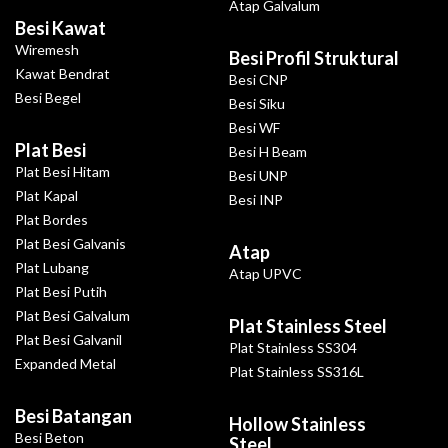
Atap Galvalum
Besi Kawat
Wiremesh
Besi Profil Struktural
Kawat Bendrat
Besi CNP
Besi Begel
Besi Siku
Besi WF
Plat Besi
Besi H Beam
Plat Besi Hitam
Besi UNP
Plat Kapal
Besi INP
Plat Bordes
Plat Besi Galvanis
Atap
Plat Lubang
Atap UPVC
Plat Besi Putih
Plat Besi Galvalum
Plat Stainless Steel
Plat Besi Galvanil
Plat Stainless SS304
Expanded Metal
Plat Stainless SS316L
Besi Batangan
Hollow Stainless
Besi Beton
Steel