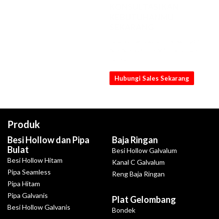
KONSULTASIKAN
KEBUTUHANMU
SEKARANG
Dapatkan penawaran Hollow SS201
60 x 60 x 3.0mm x 6M [NB] terbaik
dari kami
Hubungi Sales Sekarang
Produk
Besi Hollow dan Pipa
Baja Ringan
Bulat
Besi Hollow Galvalum
Besi Hollow Hitam
Kanal C Galvalum
Pipa Seamless
Reng Baja Ringan
Pipa Hitam
Pipa Galvanis
Plat Gelombang
Besi Hollow Galvanis
Bondek