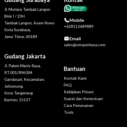
Whatsapp
Jl. Mutiara Tambak Langon
click to chat
Blok I / 23H
Mobile
Tambak Langon, Asem Rowo
+628112689889
Kota Surabaya,
Jawa Timur, 60184
Email
sales@smsperkasa.com
Gudang Jakarta
Jl. Palem Manis Raya,
Bantuan
RT.001/RW.004
Kontak Kami
Gandasari, Kecamatan.
FAQ
Jatiuwung,
Kebijakan Privasi
Kota Tangerang
Syarat dan Ketentuan
Banten, 15137
Cara Pemesanan
Tools