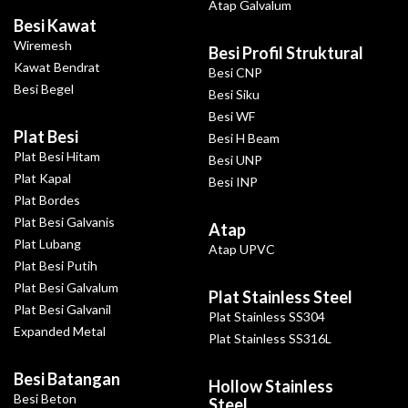
Atap Galvalum
Besi Kawat
Wiremesh
Besi Profil Struktural
Kawat Bendrat
Besi CNP
Besi Begel
Besi Siku
Besi WF
Plat Besi
Besi H Beam
Plat Besi Hitam
Besi UNP
Plat Kapal
Besi INP
Plat Bordes
Plat Besi Galvanis
Atap
Plat Lubang
Atap UPVC
Plat Besi Putih
Plat Besi Galvalum
Plat Stainless Steel
Plat Besi Galvanil
Plat Stainless SS304
Expanded Metal
Plat Stainless SS316L
Besi Batangan
Hollow Stainless
Besi Beton
Steel