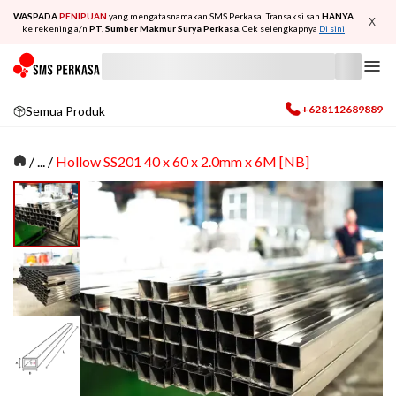
WASPADA
PENIPUAN
yang mengatasnamakan SMS Perkasa! Transaksi sah
HANYA
X
ke rekening a/n
PT. Sumber Makmur Surya Perkasa
. Cek selengkapnya
Di sini
+628112689889
Semua Produk
/
... /
Hollow SS201 40 x 60 x 2.0mm x 6M [NB]