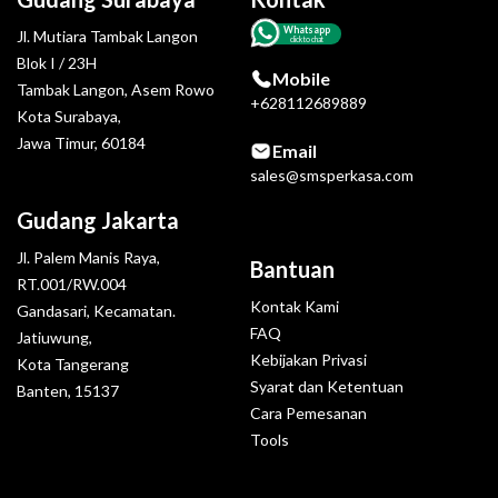
Whatsapp
Jl. Mutiara Tambak Langon
click to chat
Blok I / 23H
Mobile
Tambak Langon, Asem Rowo
+628112689889
Kota Surabaya,
Jawa Timur, 60184
Email
sales@smsperkasa.com
Gudang Jakarta
Jl. Palem Manis Raya,
Bantuan
RT.001/RW.004
Kontak Kami
Gandasari, Kecamatan.
FAQ
Jatiuwung,
Kebijakan Privasi
Kota Tangerang
Syarat dan Ketentuan
Banten, 15137
Cara Pemesanan
Tools