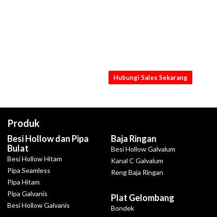
KONSULTASIKAN
KEBUTUHANMU
SEKARANG
Dapatkan penawaran Hollow SS201
40 x 60 x 2.0mm x 6M [NB] terbaik
dari kami
Hubungi Sales Sekarang
Produk
Besi Hollow dan Pipa
Baja Ringan
Bulat
Besi Hollow Galvalum
Besi Hollow Hitam
Kanal C Galvalum
Pipa Seamless
Reng Baja Ringan
Pipa Hitam
Pipa Galvanis
Plat Gelombang
Besi Hollow Galvanis
Bondek