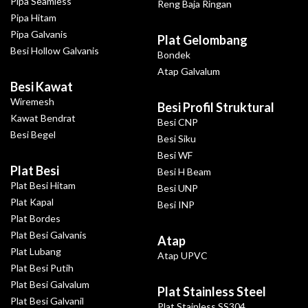
Pipa Seamless
Reng Baja Ringan
Pipa Hitam
Pipa Galvanis
Plat Gelombang
Besi Hollow Galvanis
Bondek
Atap Galvalum
Besi Kawat
Wiremesh
Besi Profil Struktural
Kawat Bendrat
Besi CNP
Besi Begel
Besi Siku
Besi WF
Plat Besi
Besi H Beam
Plat Besi Hitam
Besi UNP
Plat Kapal
Besi INP
Plat Bordes
Plat Besi Galvanis
Atap
Plat Lubang
Atap UPVC
Plat Besi Putih
Plat Besi Galvalum
Plat Stainless Steel
Plat Besi Galvanil
Plat Stainless SS304