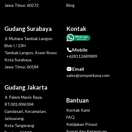
Jawa Timur, 60272
Blog
Gudang Surabaya
Kontak
Whatsapp
Jl. Mutiara Tambak Langon
click to chat
Blok I / 23H
Mobile
Tambak Langon, Asem Rowo
+628112689889
Kota Surabaya,
Jawa Timur, 60184
Email
sales@smsperkasa.com
Gudang Jakarta
Jl. Palem Manis Raya,
Bantuan
RT.001/RW.004
Kontak Kami
Gandasari, Kecamatan.
FAQ
Jatiuwung,
Kebijakan Privasi
Kota Tangerang
Syarat dan Ketentuan