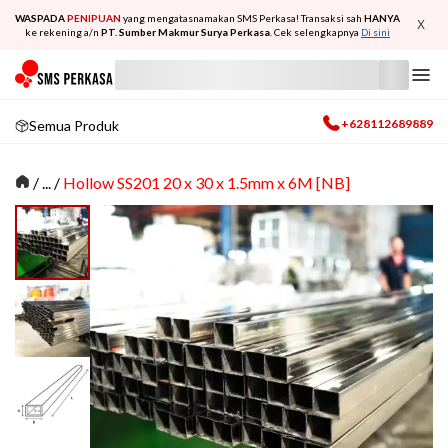
WASPADA
PENIPUAN
yang mengatasnamakan SMS Perkasa! Transaksi sah
HANYA
X
ke rekening a/n
PT. Sumber Makmur Surya Perkasa
. Cek selengkapnya
Di sini
+628112689889
Semua Produk
/
... /
Hollow SS201 20 x 30 x 1.5mm x 6M [NB]