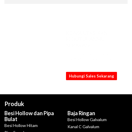
KONSULTASIKAN
KEBUTUHANMU
SEKARANG
Dapatkan penawaran Hollow SS201
10 x 40 x 0.8mm x 6M [NB] terbaik
dari kami
Hubungi Sales Sekarang
Produk
Besi Hollow dan Pipa
Baja Ringan
Bulat
Besi Hollow Galvalum
Besi Hollow Hitam
Kanal C Galvalum