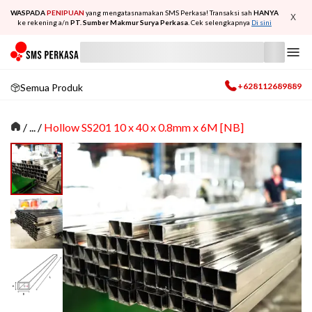
WASPADA
PENIPUAN
yang mengatasnamakan SMS Perkasa! Transaksi sah
HANYA
X
ke rekening a/n
PT. Sumber Makmur Surya Perkasa
. Cek selengkapnya
Di sini
+628112689889
Semua Produk
/
... /
Hollow SS201 10 x 40 x 0.8mm x 6M [NB]