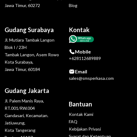
Jawa Timur, 60272
Blog
Gudang Surabaya
Kontak
Whatsapp
Jl. Mutiara Tambak Langon
click to chat
Blok I / 23H
Mobile
Tambak Langon, Asem Rowo
+628112689889
Kota Surabaya,
Jawa Timur, 60184
Email
sales@smsperkasa.com
Gudang Jakarta
Jl. Palem Manis Raya,
Bantuan
RT.001/RW.004
Kontak Kami
Gandasari, Kecamatan.
FAQ
Jatiuwung,
Kebijakan Privasi
Kota Tangerang
Syarat dan Ketentuan