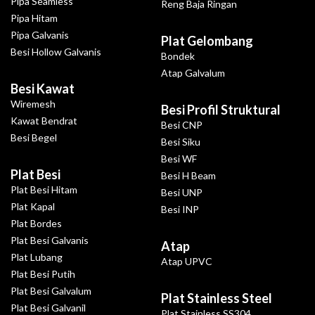
Pipa Seamless
Reng Baja Ringan
Pipa Hitam
Pipa Galvanis
Plat Gelombang
Besi Hollow Galvanis
Bondek
Atap Galvalum
Besi Kawat
Wiremesh
Besi Profil Struktural
Kawat Bendrat
Besi CNP
Besi Begel
Besi Siku
Besi WF
Plat Besi
Besi H Beam
Plat Besi Hitam
Besi UNP
Plat Kapal
Besi INP
Plat Bordes
Plat Besi Galvanis
Atap
Plat Lubang
Atap UPVC
Plat Besi Putih
Plat Besi Galvalum
Plat Stainless Steel
Plat Besi Galvanil
Plat Stainless SS304